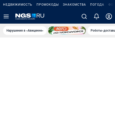
НЕДВИЖИМОСТЬ
ПРОМОКОДЫ
ЗНАКОМСТВА
ПОГОДА
ФО
Нарушения в «Авиценне»
Роботы-доставщ