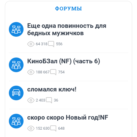
ФОРУМЫ
Еще одна повинность для
бедных мужичков
64 318
556
КиноБЗал (NF) (часть 6)
188 667
754
сломался ключ!
2 403
36
скоро скоро Новый год!NF
152 630
648