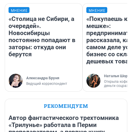
МНЕНИЕ
МНЕНИЕ
«Столица не Сибири, а
«Покупаешь ко
очередей».
мешке»:
Новосибирцы
предпринимат
постоянно попадают в
рассказала, как
заторы: откуда они
самом деле ус
берутся
бизнес со скл
дешевых това
Наталья Шорох
Александра Бруня
Открыла кофейн
Ведущий корреспондент
деньги соцразв
РЕКОМЕНДУЕМ
Автор фантастического трехтомника
«Трилунье» работала в Перми