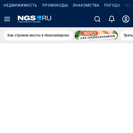
НЕДВИЖИМОСТЬ
ПРОМОКОДЫ
ЗНАКОМСТВА
ПОГОДА
ФО
Как строили мосты в Новосибирске
Траты