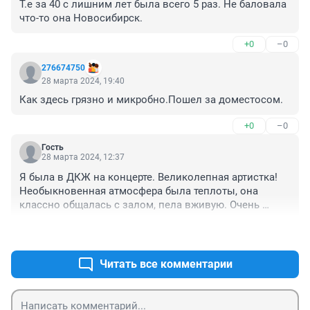
Т.е за 40 с лишним лет была всего 5 раз. Не баловала 
что-то она Новосибирск.
+0
–0
276674750
28 марта 2024, 19:40
Как здесь грязно и микробно.Пошел за доместосом.
+0
–0
Гость
28 марта 2024, 12:37
Я была в ДКЖ на концерте. Великолепная артистка! 
Необыкновенная атмосфера была теплоты, она 
классно общалась с залом, пела вживую. Очень 
хорошие воспоминания остались. Браво, Алла 
+1
–0
Борисовна.! 

Ей уже никому ничего не нужно доказывать. А время 
все поставит на свои места.
Читать все комментарии