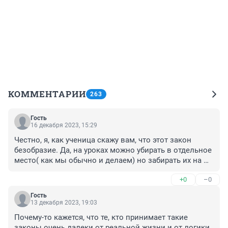
КОММЕНТАРИИ
263
Гость
16 декабря 2023, 15:29
Честно, я, как ученица скажу вам, что этот закон 
безобразие. Да, на уроках можно убирать в отдельное 
место( как мы обычно и делаем) но забирать их на 
входе у школы? Вы издеваетесь? Во-первых если 
+0
–0
человеку плохо то ему что, убиться? Больше 
половины учителей не отпускают даже просто в 
Гость
туалеты, а если плохо ребенку, то тогда говорят "не 
13 декабря 2023, 19:03
придумывайте, есть перемены". Честно, это самое 
Почему-то кажется, что те, кто принимает такие 
ужасное решение связанное со школой которое я 
законы очень далеки от реальной жизни и от логики. 