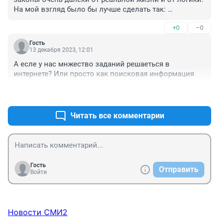
когда либо слышала. Лучше бы так пытались 
На мой взгляд было бы лучше сделать так: 
бороться с учителями, которые грубо относятся к 
"Запретить пользоваться на уроках гаджетами, а 
ученикам и применяют физическую и психическую 
+0
–0
также держать его в руках и носить карманах. Гаджет 
силу.
находится исключительно в портфеле/рюкзаке. При 
Гость
не выполнении данного требования преподаватель 
13 декабря 2023, 12:01
вправе забрать гаджет и передать его классному 
А есле у нас мнжество заданий решаеться в 
руководителю/завучу/директору. Вернуть его могут 
интернете? Или просто как поисковая информация
только родители провинившегося ученика. В любой 
спорной ситуации обращаемся к камере в классе, о 
+0
–0
которых говорит депутат. Вуаля! Авторитет учителя и 
школы повышается, заодно тренируем дисциплину и 
Читать все комментарии
показываем подрастающему поколению причинно-
следственную связь.
Гость
Отправить
Войти
Новости СМИ2