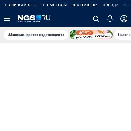
НЕДВИЖИМОСТЬ
ПРОМОКОДЫ
ЗНАКОМСТВА
ПОГОДА
ФО
«Майские» против подставщиков
Налог 