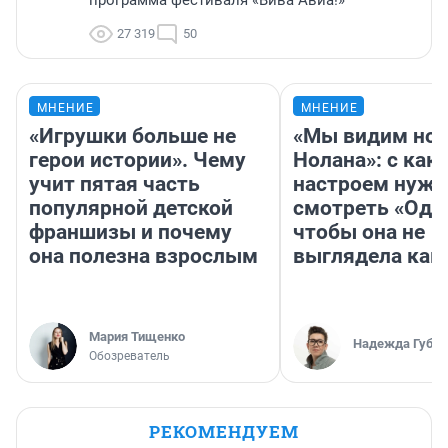
27 319
50
МНЕНИЕ
МНЕНИЕ
«Игрушки больше не
«Мы видим нов
герои истории». Чему
Нолана»: с как
учит пятая часть
настроем нужн
популярной детской
смотреть «Оди
франшизы и почему
чтобы она не
она полезна взрослым
выглядела как
Мария Тищенко
Надежда Губар
Обозреватель
РЕКОМЕНДУЕМ