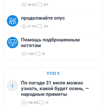
38 221
337
продолжайте опус
27 761
197
Помощь подброшенным
котятам
2 841
29
ТОП 5
По погоде 31 июля можно
1
узнать, какой будет осень, —
народные приметы
158 392
15