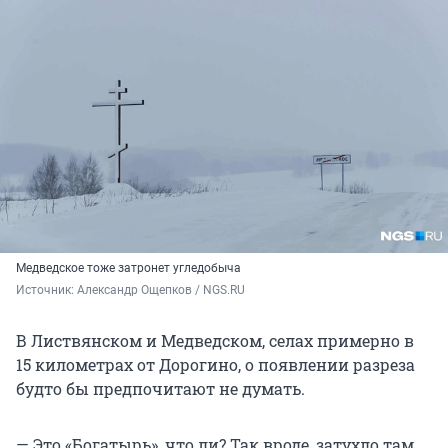
Медведское тоже затронет угледобыча
Источник: 
Александр Ощепков / NGS.RU
В Листвянском и Медведском, селах примерно в
15 километрах от Дорогино, о появлении разреза
будто бы предпочитают не думать.
— Это «Богатырь», что ли? Так вроде, затухло там