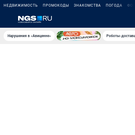
НЕДВИЖИМОСТЬ
ПРОМОКОДЫ
ЗНАКОМСТВА
ПОГОДА
ФО
Нарушения в «Авиценне»
Роботы-доставщ