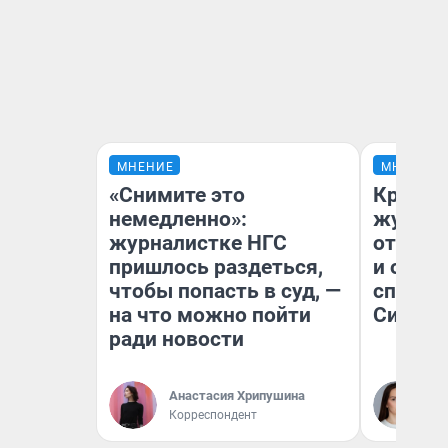
МНЕНИЕ
МНЕНИЕ
«Снимите это
Красно
немедленно»:
журнал
журналистке НГС
отпуск
пришлось раздеться,
и объя
чтобы попасть в суд, —
споре 
на что можно пойти
Сибири
ради новости
Анастасия Хрипушина
Та
Корреспондент