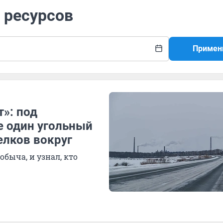
 ресурсов
Примен
т»: под
 один угольный
елков вокруг
обыча, и узнал, кто