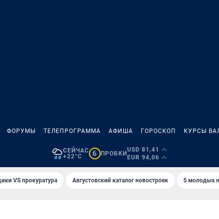
ФОРУМЫ
ТЕЛЕПРОГРАММА
АФИША
ГОРОСКОП
КУРСЫ ВА
USD 81,41
СЕЙЧАС
6
ПРОБКИ
+22°C
EUR 94,06
ики VS прокуратура
Августовский каталог новостроек
5 молодых н