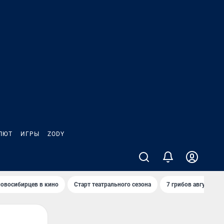
ЛЮТ
ИГРЫ
ZODY
овосибирцев в кино
Старт театрального сезона
7 грибов августа