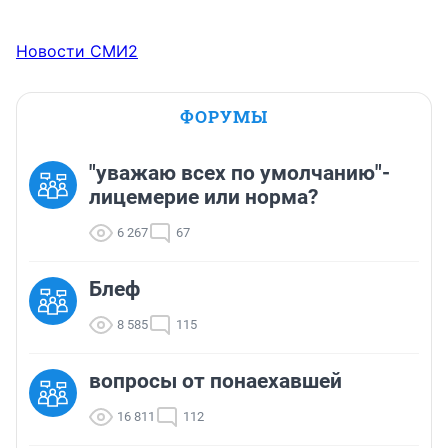
Новости СМИ2
ФОРУМЫ
"уважаю всех по умолчанию"-
лицемерие или норма?
6 267
67
Блеф
8 585
115
вопросы от понаехавшей
16 811
112