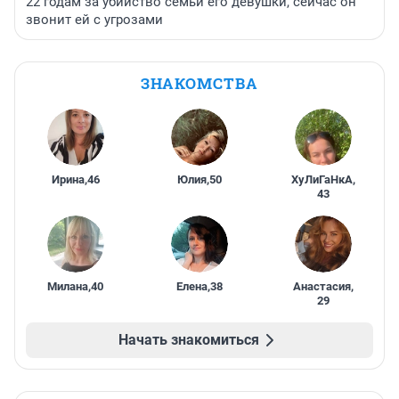
22 годам за убийство семьи его девушки, сейчас он
звонит ей с угрозами
ЗНАКОМСТВА
Ирина
,
46
Юлия
,
50
ХуЛиГаНкА
,
43
Милана
,
40
Елена
,
38
Анастасия
,
29
Начать знакомиться