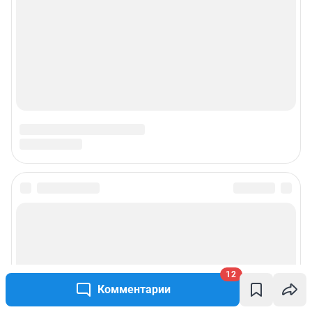
Наши награды
Наши вакансии
Техподдержка
Предвыборная агитация
Статистика канала в MAX
Все города сети
Мобильное приложение
12
Google Play
App Store
Комментарии