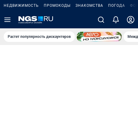
НЕДВИЖИМОСТЬ
ПРОМОКОДЫ
ЗНАКОМСТВА
ПОГОДА
ФО
Растет популярность дискаунтеров
Межд