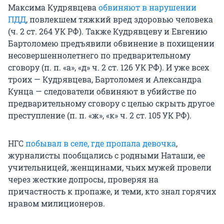
Максима Кудрявцева
обвиняют в нарушении
ПДД
, повлекшем тяжкий вред здоровью человека
(ч. 2 ст. 264 УК РФ). Также Кудрявцеву и Евгению
Бартоломею предъявили обвинение в похищении
несовершеннолетнего по предварительному
сговору (п. п. «а», «д» ч. 2 ст. 126 УК РФ). И уже всех
троих — Кудрявцева, Бартоломея и Александра
Кунца — следователи обвиняют в убийстве по
предварительному сговору с целью скрыть другое
преступление (п. п. «ж», «к» ч. 2 ст. 105 УК РФ).
НГС
побывал в селе, где пропала девочка
,
журналисты пообщались с родными Наташи, ее
учительницей, женщинами, чьих мужей провели
через жесткие допросы, проверяя на
причастность к пропаже, и теми, кто знал горячих
нравом милиционеров.