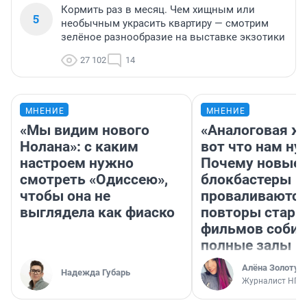
Кормить раз в месяц. Чем хищным или
5
необычным украсить квартиру — смотрим
зелёное разнообразие на выставке экзотики
27 102
14
МНЕНИЕ
МНЕНИЕ
«Мы видим нового
«Аналоговая ж
Нолана»: с каким
вот что нам ну
настроем нужно
Почему новые
смотреть «Одиссею»,
блокбастеры
чтобы она не
проваливаются,
выглядела как фиаско
повторы стары
фильмов соби
полные залы
Алёна Золотух
Надежда Губарь
Журналист НГС