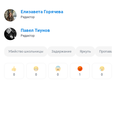
Елизавета Горячева
Редактор
Павел Тиунов
Редактор
Убийство школьницы
Задержание
Яркуль
Пропавша
0
0
0
1
0