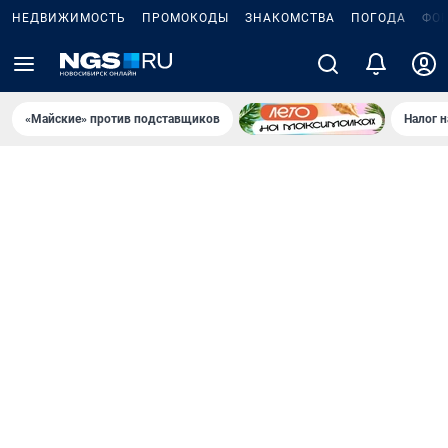
НЕДВИЖИМОСТЬ
ПРОМОКОДЫ
ЗНАКОМСТВА
ПОГОДА
ФО
«Майские» против подставщиков
Налог 