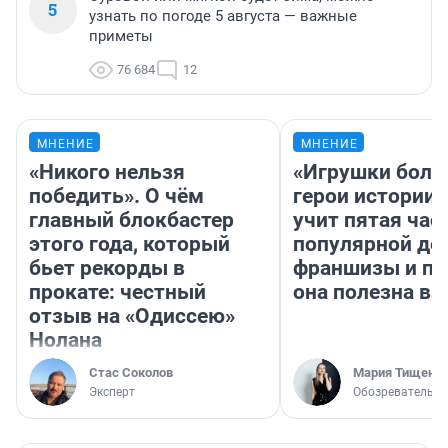
5
узнать по погоде 5 августа — важные
приметы
76 684
12
МНЕНИЕ
МНЕНИЕ
«Никого нельзя
«Игрушки боль
победить». О чём
герои истории»
главный блокбастер
учит пятая час
этого года, который
популярной де
бьет рекорды в
франшизы и п
прокате: честный
она полезна в
отзыв на «Одиссею»
Нолана
Стас Соколов
Мария Тищенк
Эксперт
Обозреватель