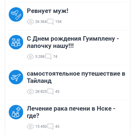
Ревнует муж!
26 364
154
С Днем рождения Гуимплену -
лапочку нашу!!!
5 288
74
самостоятельное путешествие в
Тайланд
28 825
45
Лечение рака печени в Нске -
где?
15 450
43