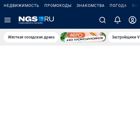
НЕДВИЖИМОСТЬ
ПРОМОКОДЫ
ЗНАКОМСТВА
ПОГОДА
ФО
Жёсткая соседская драка
Застройщики V