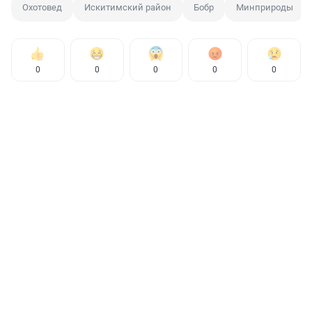
Охотовед
Искитимский район
Бобр
Минприроды
0
0
0
0
0