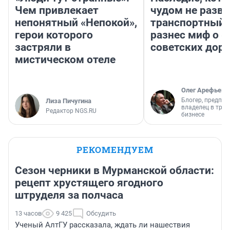
Чем привлекает
чудом не разва
непонятный «Непокой»,
транспортный 
герои которого
разнес миф о 
застряли в
советских доро
мистическом отеле
Олег Арефьев
Блогер, предпри
Лиза Пичугина
владелец в тра
Редактор NGS.RU
бизнесе
РЕКОМЕНДУЕМ
Сезон черники в Мурманской области:
рецепт хрустящего ягодного
штруделя за полчаса
13 часов
9 425
Обсудить
Ученый АлтГУ рассказала, ждать ли нашествия