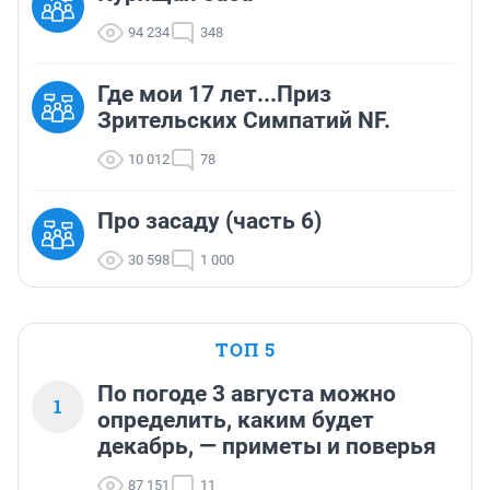
94 234
348
Где мои 17 лет...Приз
Зрительских Симпатий NF.
10 012
78
Про засаду (часть 6)
30 598
1 000
ТОП 5
По погоде 3 августа можно
1
определить, каким будет
декабрь, — приметы и поверья
87 151
11