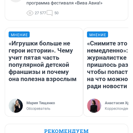
программа фестиваля «Вива Авиа!»
27 577
50
МНЕНИЕ
МНЕНИЕ
«Игрушки больше не
«Снимите это
герои истории». Чему
немедленно»:
учит пятая часть
журналистке Н
популярной детской
пришлось разд
франшизы и почему
чтобы попасть 
она полезна взрослым
на что можно 
ради новости
Мария Тищенко
Анастасия Хри
Обозреватель
Корреспондент
РЕКОМЕНДУЕМ