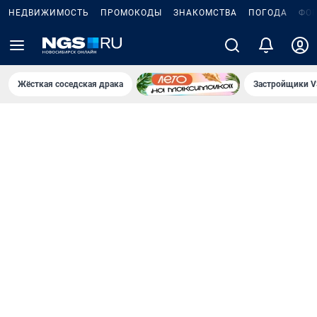
НЕДВИЖИМОСТЬ
ПРОМОКОДЫ
ЗНАКОМСТВА
ПОГОДА
ФО
Жёсткая соседская драка
Застройщики V