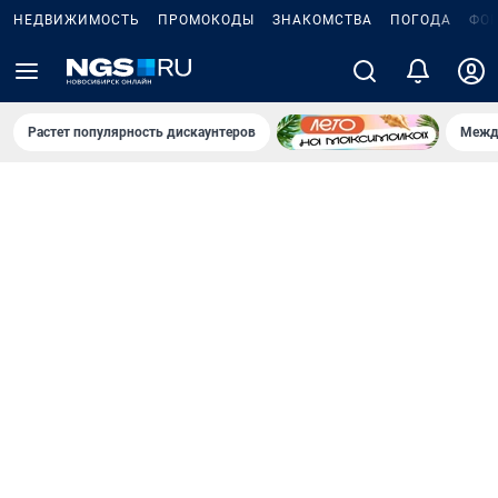
НЕДВИЖИМОСТЬ
ПРОМОКОДЫ
ЗНАКОМСТВА
ПОГОДА
ФО
Растет популярность дискаунтеров
Межд