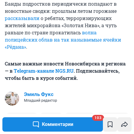
Банды подростков периодически попадают в
новостные сводки: прошлым летом горожане
рассказывали
о ребятах, терроризирующих
жителей микрорайона «Золотая Нива», а чуть
раньше по стране прокатилась
волна
полицейских облав на так называемые ячейки
«Рёдана»
.
Самые важные новости Новосибирска и региона
— в
Тelegram-канале NGS.RU
. Подписывайтесь,
чтобы быть в курсе событий.
Эмиль Фукс
Младший редактор
103
Новосибирск
Скинхед
Субкультура
Националист
Комментарии