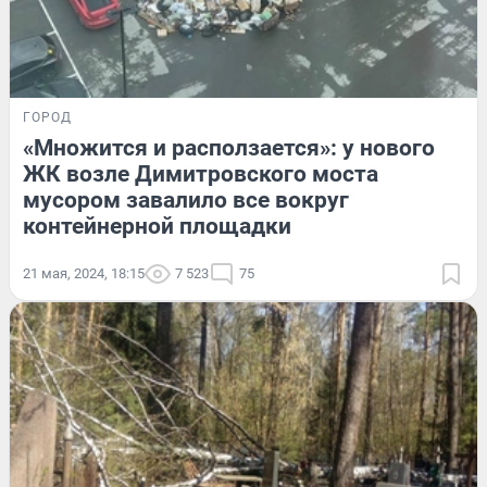
ГОРОД
«Множится и расползается»: у нового
ЖК возле Димитровского моста
мусором завалило все вокруг
контейнерной площадки
21 мая, 2024, 18:15
7 523
75