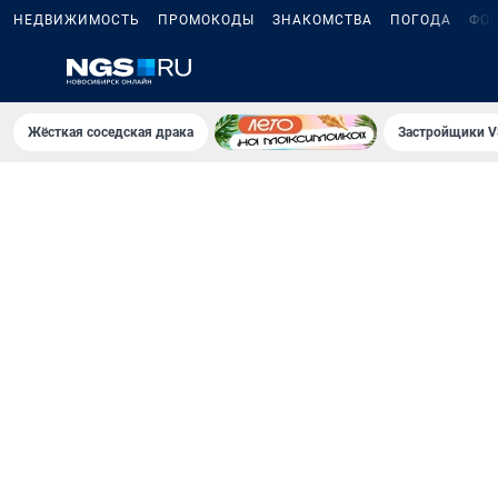
НЕДВИЖИМОСТЬ
ПРОМОКОДЫ
ЗНАКОМСТВА
ПОГОДА
ФО
Жёсткая соседская драка
Застройщики V