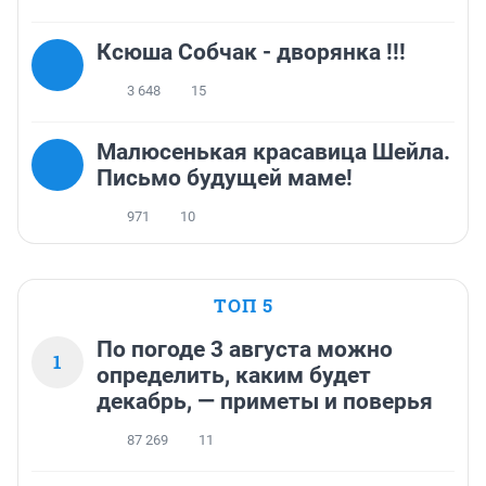
Ксюша Собчак - дворянка !!!
3 648
15
Малюсенькая красавица Шейла.
Письмо будущей маме!
971
10
ТОП 5
По погоде 3 августа можно
1
определить, каким будет
декабрь, — приметы и поверья
87 269
11