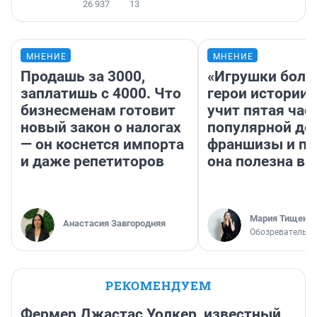
26 937
13
МНЕНИЕ
МНЕНИЕ
Продашь за 3000,
«Игрушки боль
заплатишь с 4000. Что
герои истории»
бизнесменам готовит
учит пятая час
новый закон о налогах
популярной де
— он коснется импорта
франшизы и п
и даже репетиторов
она полезна в
Мария Тищенк
Анастасия Завгородняя
Обозреватель
РЕКОМЕНДУЕМ
Фермер Джастас Уолкер, известный