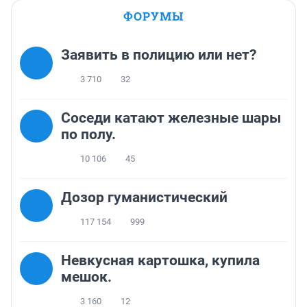
ФОРУМЫ
Заявить в полицию или нет?
3 710
32
Соседи катают железные шары
по полу.
10 106
45
Дозор гуманистический
117 154
999
Невкусная картошка, купила
мешок.
3 160
12