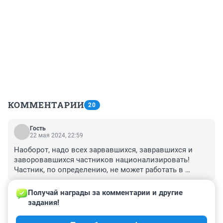
КОММЕНТАРИИ
20
Гость
22 мая 2024, 22:59
Наоборот, надо всех зарвавшихся, завравшихся и 
заворовавшихся частников национализировать! 
Частник, по определению, не может работать в 
прибыль, если он не вор или не трудоголик. Во 
+1
–0
второе не верю.
Получай награды за комментарии и другие 
задания!
Гость
21 мая 2024, 19:21