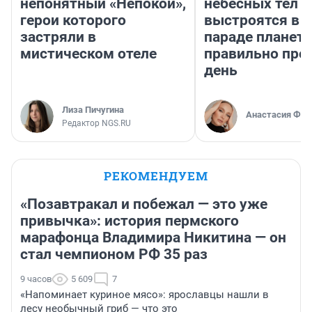
непонятный «Непокой»,
небесных тел
герои которого
выстроятся в 
застряли в
параде планет 
мистическом отеле
правильно про
день
Лиза Пичугина
Анастасия Фил
Редактор NGS.RU
РЕКОМЕНДУЕМ
«Позавтракал и побежал — это уже
привычка»: история пермского
марафонца Владимира Никитина — он
стал чемпионом РФ 35 раз
9 часов
5 609
7
«Напоминает куриное мясо»: ярославцы нашли в
лесу необычный гриб — что это