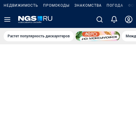
НЕДВИЖИМОСТЬ
ПРОМОКОДЫ
ЗНАКОМСТВА
ПОГОДА
ФО
Растет популярность дискаунтеров
Межд