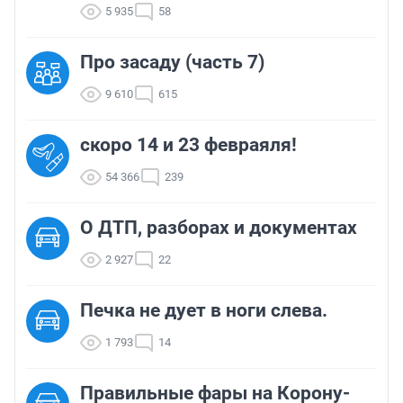
5 935
58
Про засаду (часть 7)
9 610
615
скоро 14 и 23 февраяля!
54 366
239
О ДТП, разборах и документах
2 927
22
Печка не дует в ноги слева.
1 793
14
Правильные фары на Корону-