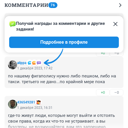
КОММЕНТАРИИ
76
Гость
1 декабря 2023, 22:25
Получай награды за комментарии и другие 
задания!
Гибдд работает только по приезду важных лиц. 
Пресекать нарушения не их работа. По городу уже 
Подробнее в профиле
сотни машин гоняют без номеров или с грязными 
номерами. Но как приехал медведев, то людям 
+0
–0
запретили парковать машины.
alippa
1 декабря 2023, 17:42
по нашему фигаполису нужно либо пешком, либо на 
такси. третьего не дано...по крайней мере пока
+0
–0
436549281
1 декабря 2023, 16:31
где-то живут люди, которые могут выйти и отстоять 
свои права, когда их что-то не устраивает. а вы 
бузотеры, не возмущайтеся, вам это запрещено.