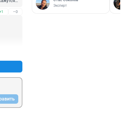
ажутся в 
Эксперт
+1
–0
+0
–0
равить