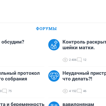
ФОРУМЫ
- обсудим?
Контроль раскры
шейки матки.
2 406
12
ельный протокол
Неудачный пристр
о собрания
что делать?!
90
75
4 152
46
та и беременность
вавилонянам