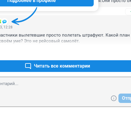
Подробнее в профиле
свитой это не предвидеться в ближайшее время.Они просто ок
 главное -не от водки.Не я сказал-стратег!!!
3, 12:28
астники вылетевшие просто полетать штрафуют. Какой план 
своëм уме? Это не рейсовый самолёт.
Читать все комментарии
Отп