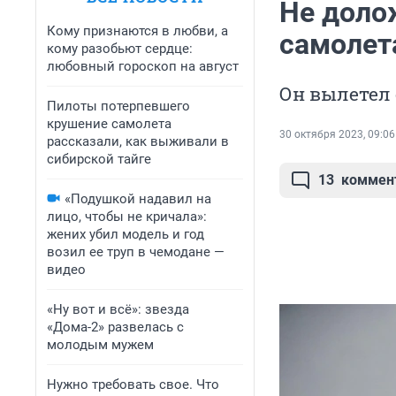
Не долож
Кому признаются в любви, а
самолет
кому разобьют сердце:
любовный гороскоп на август
Он вылетел
Пилоты потерпевшего
крушение самолета
30 октября 2023, 09:06
рассказали, как выживали в
сибирской тайге
13
коммен
«Подушкой надавил на
лицо, чтобы не кричала»:
жених убил модель и год
возил ее труп в чемодане —
видео
«Ну вот и всё»: звезда
«Дома-2» развелась с
молодым мужем
Нужно требовать свое. Что