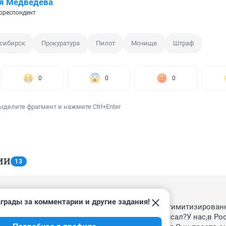
я Медведева
рреспондент
сибирск
Прокуратура
Пилот
Мочище
Штраф
0
0
0
ыделите фрагмент и нажмите Ctrl+Enter
ИИ
13
3, 15:09
грады за комментарии и другие задания!
что штрафовать.А возродить разрушенное и оптимитизированн
ом производства нет желания?Что это я написал?У нас,в Рос