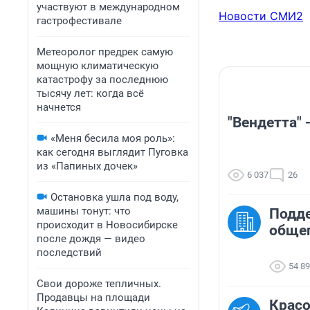
участвуют в международном
Новости СМИ2
гастрофестивале
Метеоролог предрек самую
мощную климатическую
катастрофу за последнюю
тысячу лет: когда всё
начнется
"Вендетта" 
«Меня бесила моя роль»:
как сегодня выглядит Пуговка
из «Папиных дочек»
6 037
26
Остановка ушла под воду,
машины тонут: что
Подд
происходит в Новосибирске
общег
после дождя — видео
последствий
54 8
Свои дороже тепличных.
Продавцы на площади
Красо