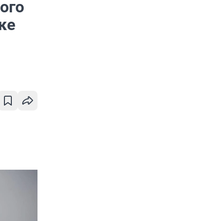
ного
ке