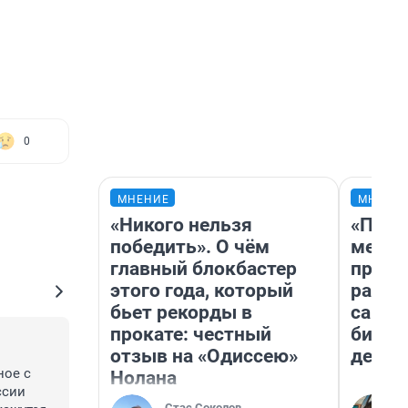
0
МНЕНИЕ
МНЕНИ
«Никого нельзя
«Поку
победить». О чём
мешке
главный блокбастер
предп
этого года, который
расска
бьет рекорды в
самом
прокате: честный
бизне
отзыв на «Одиссею»
дешев
ое с 
Нолана
сии 
Стас Соколов