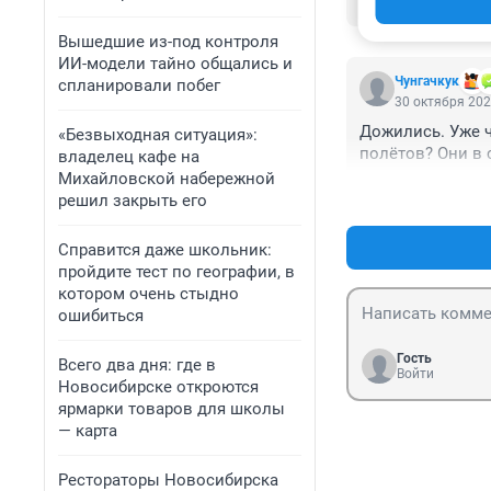
этому с данной 
аду,а мы в раю.И
Вышедшие из-под контроля
ИИ-модели тайно общались и
Чунгачкук
спланировали побег
30 октября 202
Дожились. Уже ч
«Безвыходная ситуация»:
полëтов? Они в 
владелец кафе на
Михайловской набережной
решил закрыть его
Справится даже школьник:
пройдите тест по географии, в
котором очень стыдно
ошибиться
Гость
Всего два дня: где в
Войти
Новосибирске откроются
ярмарки товаров для школы
— карта
Рестораторы Новосибирска