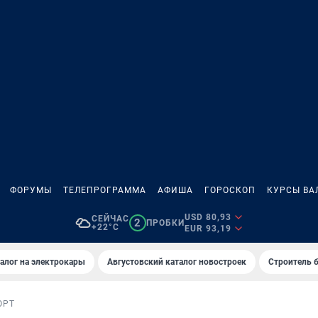
ФОРУМЫ
ТЕЛЕПРОГРАММА
АФИША
ГОРОСКОП
КУРСЫ ВА
USD 80,93
СЕЙЧАС
2
ПРОБКИ
+22°C
EUR 93,19
алог на электрокары
Августовский каталог новостроек
Строитель б
ОРТ