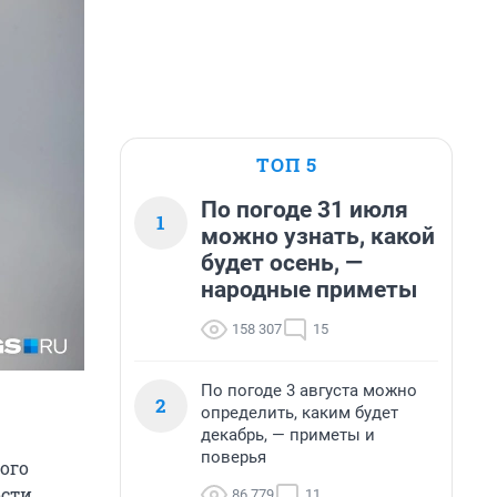
ТОП 5
По погоде 31 июля
1
можно узнать, какой
будет осень, —
народные приметы
158 307
15
По погоде 3 августа можно
2
определить, каким будет
декабрь, — приметы и
поверья
ого
ости
86 779
11