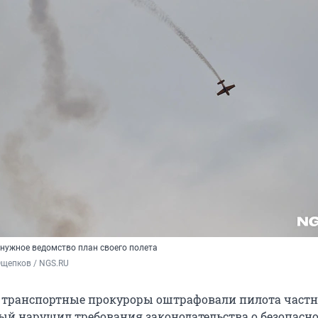
 нужное ведомство план своего полета
Ощепков / NGS.RU
 транспортные прокуроры оштрафовали пилота частн
рый нарушил требования законодательства о безопасн