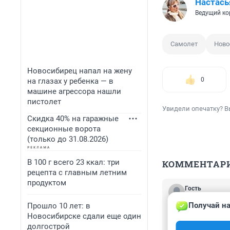
Настась
Ведущий ко
Самолет
Ново
Новосибирец напал на жену
0
на глазах у ребенка — в
машине агрессора нашли
пистолет
Увидели опечатку? В
Скидка 40% на гаражные
секционные ворота
(только до 31.08.2026)
В 100 г всего 23 ккал: три
КОММЕНТАР
рецепта с главным летним
продуктом
Гость
30 октября 202
Получай на
Прошло 10 лет: в
Только и могут,
Новосибирске сдали еще один
дальнейшим рост
долгострой