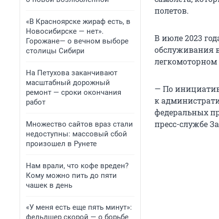
полетов.
«В Красноярске жираф есть, в
Новосибирске — нет».
В июле 2023 год
Горожане— о вечном выборе
обслуживания в
столицы Сибири
легкомоторном 
На Петухова заканчивают
масштабный дорожный
— По инициатив
ремонт — сроки окончания
к административ
работ
федеральных пр
пресс-службе З
Множество сайтов враз стали
недоступны: массовый сбой
произошел в Рунете
Нам врали, что кофе вреден?
Кому можно пить до пяти
чашек в день
«У меня есть еще пять минут»:
фельдшер скорой — о борьбе