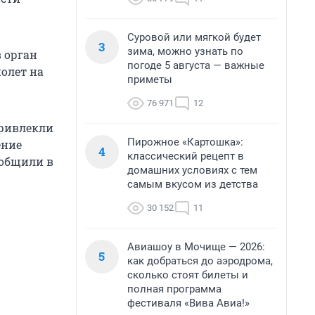
Суровой или мягкой будет
3
зима, можно узнать по
в орган
погоде 5 августа — важные
олет на
приметы
76 971
12
привлекли
Пирожное «Картошка»:
ение
4
классический рецепт в
ообщили в
домашних условиях с тем
самым вкусом из детства
30 152
11
Авиашоу в Мочище — 2026:
5
как добраться до аэродрома,
сколько стоят билеты и
полная программа
фестиваля «Вива Авиа!»