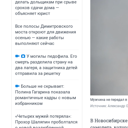
делать дольщикам при срыве
сроков сдачи дома —
объясняет юрист
Все полосы Димитровского
моста откроют для движения
осенью — какие работы
выполняют сейчас
У могилы педофила. Его
смерть разделила страну на
два лагеря, а защитника детей
отправила за решетку
Больше не скрывает:
Полина Гагарина показала
романтичные кадры с новым
Мужчина не передал в
избранником
Источник: 
Александр 
«Четырех мужей потеряла»:
В Новосибирске
Прохор Шаляпин проболтался
самолета, кото
о новой возлюбленной