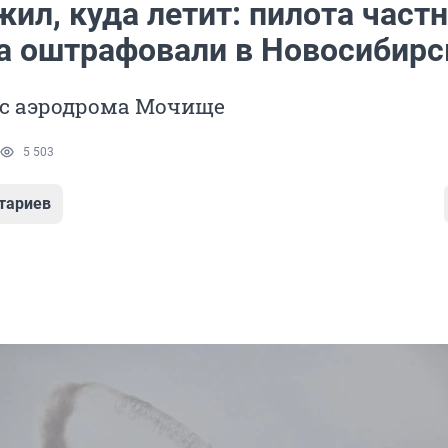
ил, куда летит: пилота част
а оштрафовали в Новосибирс
 с аэродрома Мочище
5 503
тариев