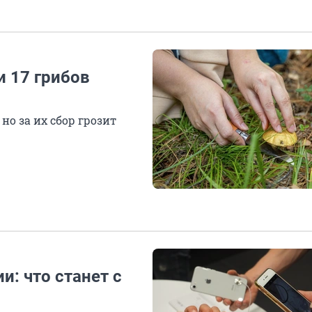
и 17 грибов
но за их сбор грозит
и: что станет с