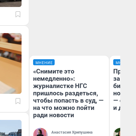
МНЕНИЕ
МНЕНИЕ
«Снимите это
Продаш
немедленно»:
заплат
журналистке НГС
бизнес
пришлось раздеться,
новый 
чтобы попасть в суд, —
— он к
на что можно пойти
и даже
ради новости
Анастасия Хрипушина
Ан