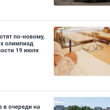
отят по-новому,
ых олимпиад
вости 19 июля
ф в очереди на