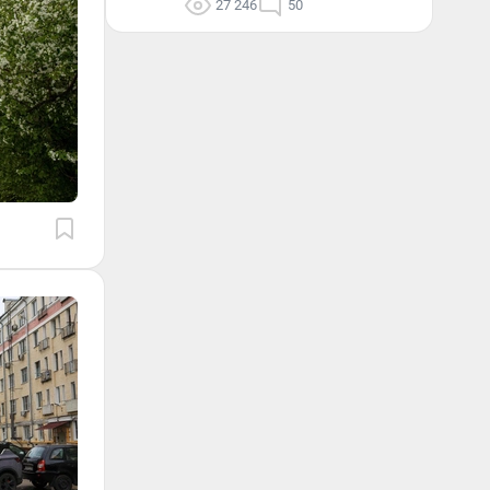
27 246
50