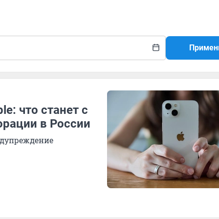
Примен
e: что станет с
рации в России
едупреждение