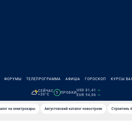
ФОРУМЫ
ТЕЛЕПРОГРАММА
АФИША
ГОРОСКОП
КУРСЫ ВА
USD 81,41
СЕЙЧАС
1
ПРОБКИ
+20°C
EUR 94,06
алог на электрокары
Августовский каталог новостроек
Строитель б