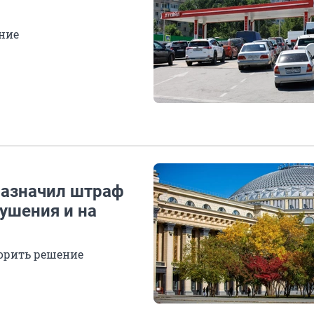
ние
назначил штраф
рушения и на
порить решение