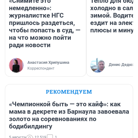
«Снимите это
Тепло для бюд
немедленно»:
холодно в сало
журналистке НГС
зимой. Водител
пришлось раздеться,
ездит на элект
чтобы попасть в суд, —
плюсы и мину
на что можно пойти
ради новости
Анастасия Хрипушина
Денис Дедюхи
Корреспондент
РЕКОМЕНДУЕМ
«Чемпионкой быть — это кайф»: как
мама в декрете из Барнаула завоевала
золото на соревнованиях по
бодибилдингу
5 августа
12 519
1