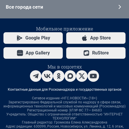
Все города сети
Мобильное приложение
Google Play
App Store
App Gallery
RuStore
Мы в соцсетях
Контактные данные для Роскомнадзора и государственных органов
Сетевое издание «НГС.НОВОСТИ» (18+)
Зарегистрировано Федеральной службой по надзору в сфере связи,
информационных технологий и массовых коммуникаций (Роскомнадзор)
Регистрационный номер ЭЛ № ФС 77— 84683
Учредитель: Общество с ограниченной ответственностью "ИНТЕРНЕТ
ТЕХНОЛОГИИ"
Главный редактор: Громкова Елена Александровна
Адрес редакции: 630099, Россия, Новосибирск, ул. Ленина, д. 12, 6 этаж,