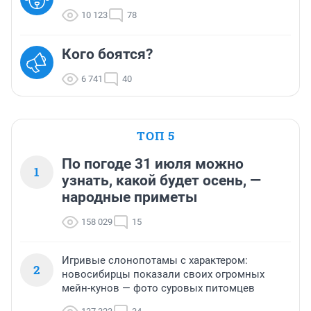
10 123
78
Кого боятся?
6 741
40
ТОП 5
По погоде 31 июля можно
1
узнать, какой будет осень, —
народные приметы
158 029
15
Игривые слонопотамы с характером:
2
новосибирцы показали своих огромных
мейн-кунов — фото суровых питомцев