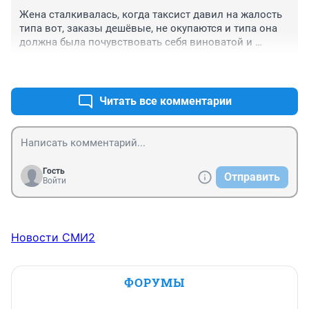
Жена сталкивалась, когда таксист давил на жалость 
типа вот, заказы дешёвые, не окупаются и типа она 
должна была почувствовать себя виноватой и 
отстегнуть ему ещё пару-тройку сотен. С 20 
+0
–0
пассажиров по три сотни это 6к просто на шару
Читать все комментарии
Гость
Отправить
Войти
Новости СМИ2
ФОРУМЫ