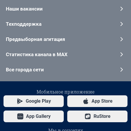
Наши вакансии
Техподдержка
Предвыборная агитация
Статистика канала в MAX
Все города сети
Мобильное приложение
Google Play
App Store
App Gallery
RuStore
Мы в соцсетях