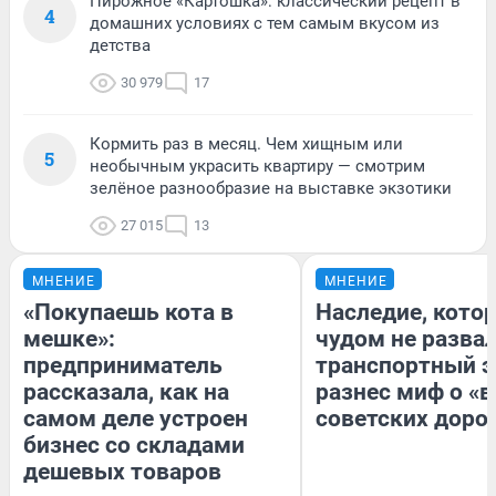
Пирожное «Картошка»: классический рецепт в
4
домашних условиях с тем самым вкусом из
детства
30 979
17
Кормить раз в месяц. Чем хищным или
5
необычным украсить квартиру — смотрим
зелёное разнообразие на выставке экзотики
27 015
13
МНЕНИЕ
МНЕНИЕ
«Покупаешь кота в
Наследие, кото
мешке»:
чудом не разва
предприниматель
транспортный э
рассказала, как на
разнес миф о «
самом деле устроен
советских доро
бизнес со складами
дешевых товаров