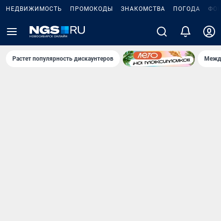
НЕДВИЖИМОСТЬ
ПРОМОКОДЫ
ЗНАКОМСТВА
ПОГОДА
ФО
Растет популярность дискаунтеров
Межд