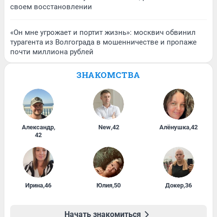
своем восстановлении
«Он мне угрожает и портит жизнь»: москвич обвинил
турагента из Волгограда в мошенничестве и пропаже
почти миллиона рублей
ЗНАКОМСТВА
Александр
,
New
,
42
Алёнушка
,
42
42
Ирина
,
46
Юлия
,
50
Докер
,
36
Начать знакомиться