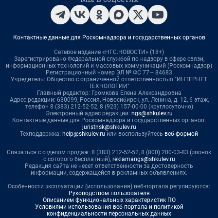
Контактные данные для Роскомнадзора и государственных органов
Сетевое издание «НГС.НОВОСТИ» (18+)
Зарегистрировано Федеральной службой по надзору в сфере связи,
информационных технологий и массовых коммуникаций (Роскомнадзор)
Регистрационный номер ЭЛ № ФС 77— 84683
Учредитель: Общество с ограниченной ответственностью "ИНТЕРНЕТ
ТЕХНОЛОГИИ"
Главный редактор: Громкова Елена Александровна
Адрес редакции: 630099, Россия, Новосибирск, ул. Ленина, д. 12, 6 этаж,
телефон 8 (383) 212-52-52, 8 (923) 157-00-00 (круглосуточно)
Электронный адрес редакции:
ngs@shkulev.ru
Контактные данные для Роскомнадзора и государственных органов:
juristnsk@shkulev.ru
Техподдержка:
help@shkulev.ru
или воспользуйтесь
веб-формой
Связаться с отделом продаж: 8 (383) 212-52-52, 8 (800) 200-03-83 (звонок
с сотового бесплатный),
reklamangs@shkulev.ru
Редакция сайта не несет ответственности за достоверность
информации, содержащейся в рекламных объявлениях.
Особенности эксплуатации (использования) веб-портала регулируются:
Руководством пользователя
Описанием функциональных характеристик ПО
Условиями использования веб-портала и политикой
конфиденциальности персональных данных