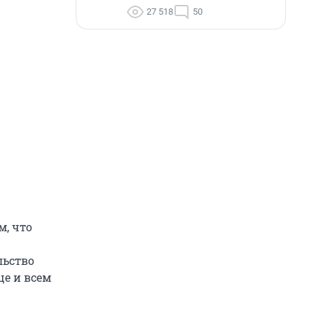
27 518
50
м, что
льство
ще и всем