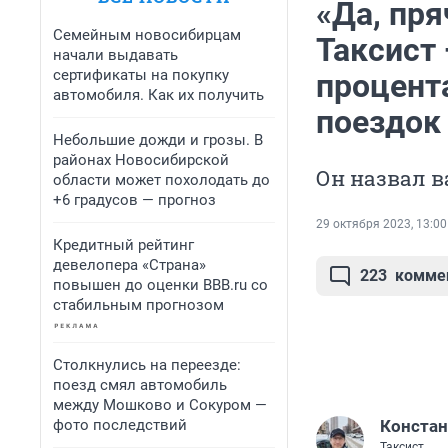
«Да, пря
Семейным новосибирцам
Таксист
начали выдавать
сертификаты на покупку
процента
автомобиля. Как их получить
поездок
Небольшие дожди и грозы. В
районах Новосибирской
Он назвал 
области может похолодать до
+6 градусов — прогноз
29 октября 2023, 13:00
Кредитный рейтинг
девелопера «Страна»
223
комме
повышен до оценки BBB.ru со
стабильным прогнозом
Столкнулись на переезде:
поезд смял автомобиль
между Мошково и Сокуром —
фото последствий
Констан
Таксист