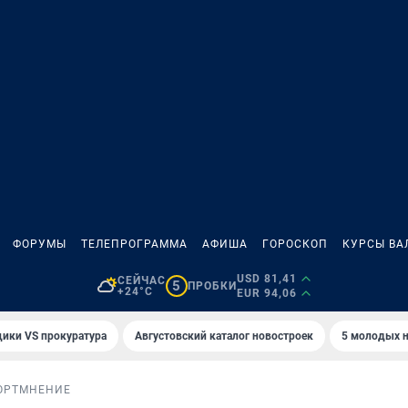
ФОРУМЫ
ТЕЛЕПРОГРАММА
АФИША
ГОРОСКОП
КУРСЫ ВА
USD 81,41
СЕЙЧАС
5
ПРОБКИ
+24°C
EUR 94,06
ики VS прокуратура
Августовский каталог новостроек
5 молодых н
ОРТ
МНЕНИЕ