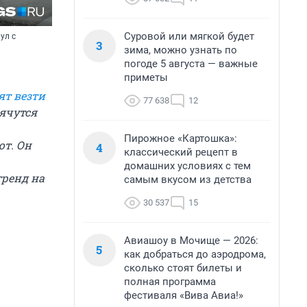
Суровой или мягкой будет
ул с
3
зима, можно узнать по
погоде 5 августа — важные
приметы
ят везти
77 638
12
ячутся
Пирожное «Картошка»:
т. Он
4
классический рецепт в
домашних условиях с тем
тренд на
самым вкусом из детства
30 537
15
Авиашоу в Мочище — 2026:
5
как добраться до аэродрома,
сколько стоят билеты и
полная программа
фестиваля «Вива Авиа!»