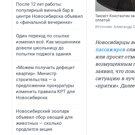
После 12 лет работы:
популярный винный бар в
центре Новосибирска объявил
Таксист Константин за
оплатой
о «финальной вечеринке»
Источник: 
Александр 
Один переход по ссылке
Новосибирцы вс
изменил всё. Как мошенники
довели школьницу до
пассажиров
сли
попытки поджога здания
или просят отм
возмущенным го
«Можем получить дефицит
заявил, что по
квартир». Министр
ситуацию в луч
строительства — о
«прятки». Далее
предложении прокуратуры
изменить правила КРТ для
Новосибирска
Новосибирский зоопарк
объявил сбор овощей для
животных — сколько
продлится акция