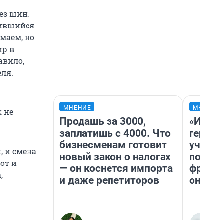
ез шин,
жившийся
маем, но
ир в
авило,
еля.
МНЕНИЕ
МНЕНИ
к не
Продашь за 3000,
«Игру
заплатишь с 4000. Что
герои
бизнесменам готовит
учит 
, и смена
новый закон о налогах
попул
от и
— он коснется импорта
франш
,
и даже репетиторов
она п