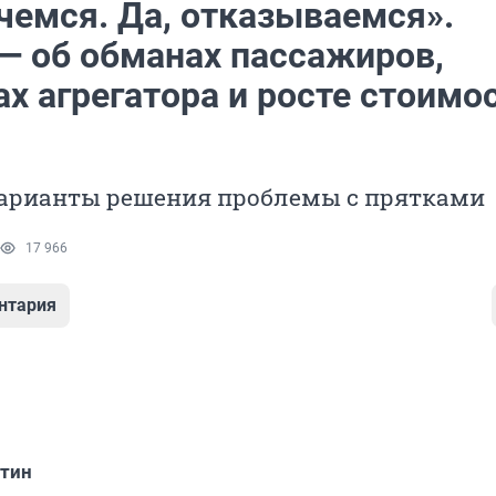
чемся. Да, отказываемся».
 — об обманах пассажиров,
х агрегатора и росте стоимо
варианты решения проблемы с прятками
17 966
нтария
тин