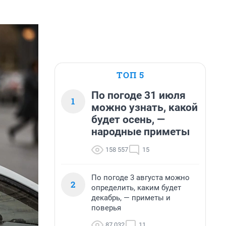
ТОП 5
По погоде 31 июля
1
можно узнать, какой
будет осень, —
народные приметы
158 557
15
По погоде 3 августа можно
2
определить, каким будет
декабрь, — приметы и
поверья
87 032
11