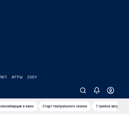
ЛЮТ
ИГРЫ
ZODY
овосибирцев в кино
Старт театрального сезона
7 грибов августа