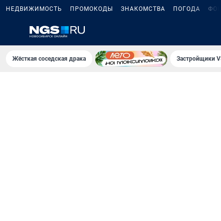
НЕДВИЖИМОСТЬ
ПРОМОКОДЫ
ЗНАКОМСТВА
ПОГОДА
ФО
Жёсткая соседская драка
Застройщики V