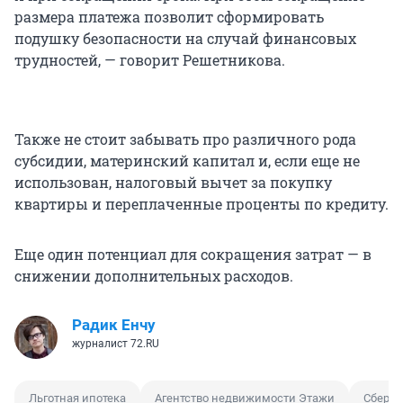
той, что обязательна по кредитному договору, и
размера платежа позволит сформировать
каждый месяц ее вносить. При тех же условиях
подушку безопасности на случай финансовых
кредита, которые озвучены ранее, если вместо
трудностей, — говорит Решетникова.
обязательного ежемесячного платежа 57 037
рублей вносить 70 000 рублей, удастся
сократить срок кредита с 30 лет до 9,3 лет, а
переплату уменьшить на 5,1 миллиона рублей.
Также не стоит забывать про различного рода
субсидии, материнский капитал и, если еще не
использован, налоговый вычет за покупку
квартиры и переплаченные проценты по кредиту.
Еще один потенциал для сокращения затрат — в
снижении дополнительных расходов.
Радик Енчу
журналист 72.RU
Льготная ипотека
Агентство недвижимости Этажи
Сберба