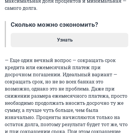
максимальная доля процентов и минимальная —
самого долга.
Сколько можно сэкономить?
Узнать
При сумме кредита 4 миллиона рублей сроком
— Еще один вечный вопрос — сокращать срок
на 30 лет под 16,3% в первый год только 5,5
кредита или ежемесячный платеж при
тысячи рублей идет на погашение долга, а 651
досрочном погашении. Идеальный вариант —
тысяча рублей на выплату процентов за
сокращать срок, но не во всех банках это
пользование кредитом. Если сделать досрочное
возможно, однако это не проблема. Даже при
погашение на сумму всего 5,5 тысячи рублей,
снижении размера ежемесячного платежа, просто
можно сократить срок кредита сразу на 12
необходимо продолжать вносить досрочно ту же
месяцев и сэкономить 651 тысячу рублей. В
сумму, а лучше чуть больше, чем была
досрочном погашении ипотечного кредита
изначально. Проценты начисляются только на
важно себя дисциплинировать. Изначально
остаток долга, поэтому результат будет тот же, что
рассчитать комфортную сумму платежа выше
и при сокращении срока. При этом сокращение