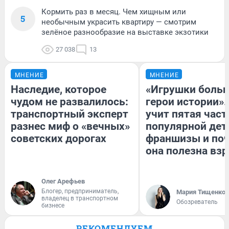
Кормить раз в месяц. Чем хищным или
5
необычным украсить квартиру — смотрим
зелёное разнообразие на выставке экзотики
27 038
13
МНЕНИЕ
МНЕНИЕ
Наследие, которое
«Игрушки больш
чудом не развалилось:
герои истории».
транспортный эксперт
учит пятая част
разнес миф о «вечных»
популярной дет
советских дорогах
франшизы и по
она полезна вз
Олег Арефьев
Блогер, предприниматель,
Мария Тищенко
владелец в транспортном
Обозреватель
бизнесе
РЕКОМЕНДУЕМ