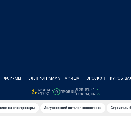
ФОРУМЫ
ТЕЛЕПРОГРАММА
АФИША
ГОРОСКОП
КУРСЫ ВА
USD 81,41
СЕЙЧАС
0
ПРОБКИ
+17°C
EUR 94,06
алог на электрокары
Августовский каталог новостроек
Строитель б