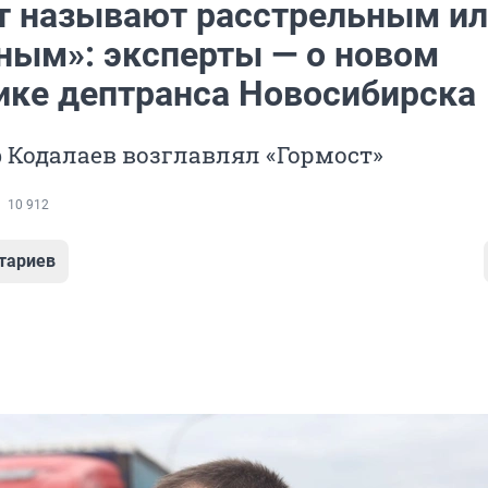
ст называют расстрельным и
ным»: эксперты — о новом
ике дептранса Новосибирска
 Кодалаев возглавлял «Гормост»
10 912
тариев