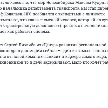
 стало известно, что мэр Новосибирска Максим Кудряв
о начальника департамента транспорта, им стал дире
иф Кодалаев. НГС пообщался с экспертами о личности
отмечают, что глава — смелый человек, который по су
ять «расстрельную должность» (прошлых начальников
ает как работает система.
ет Сергей Лихачёв из «Центра развития региональной
рос кадров для мэрии сейчас — один из самых главных
но от новой команды зависит и карьера самого мэра, 
чиновников то и дело задерживают, мало кто хочет ра