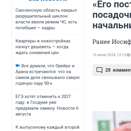
«Его по
Смоленскую область накрыл
посадоч
разрушительный циклон:
власти ввели режим ЧС, есть
начальн
погибшие — кадры
Ранее Иосиф
Квартиры в новостройках
начнут дешеветь — когда
ждать снижения цен
13 июня 2024, 13:15
Все думали, что Орейро и
28
коммен
Арана встречаются: что на
самом деле связывало самую
горячую пару 90-х
ЕГЭ хотят отменить к 2027
году: в Госдуме уже
придумали замену. Новости 6
августа
К выпускному каждый второй