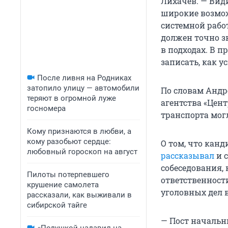
Лихачёв. — Види
широкие возмож
системной работ
должен точно зн
в подходах. В 
записать, как у
После ливня на Родниках
затопило улицу — автомобили
По словам Андр
теряют в огромной луже
агентства «Цен
госномера
транспорта мог
Кому признаются в любви, а
кому разобьют сердце:
О том, что кан
любовный гороскоп на август
рассказывал
и с
собеседования, 
Пилоты потерпевшего
ответственности
крушение самолета
уголовных дел 
рассказали, как выживали в
сибирской тайге
— Пост начальн