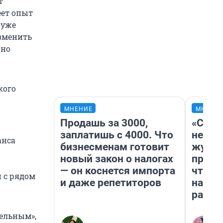
т
еет опыт
 уже
изменить
жно
кого
МНЕНИЕ
МНЕНИ
Продашь за 3000,
«Сним
заплатишь с 4000. Что
немед
анса
бизнесменам готовит
журна
новый закон о налогах
пришл
— он коснется импорта
чтобы
и с рядом
и даже репетиторов
на чт
ради 
ельным»,