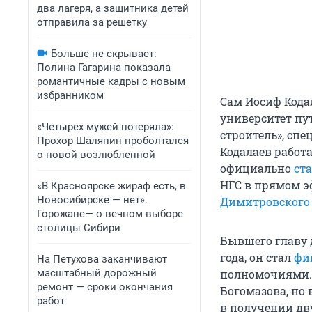
два лагеря, а защитника детей
отправила за решетку
Больше не скрывает:
Полина Гагарина показала
романтичные кадры с новым
избранником
Сам Иосиф Кода
университет пу
«Четырех мужей потеряла»:
строитель», спе
Прохор Шаляпин проболтался
Кодалаев работ
о новой возлюбленной
официально
ста
НГС в прямом э
«В Красноярске жираф есть, в
Новосибирске — нет».
Димитровского
Горожане— о вечном выборе
столицы Сибири
Бывшего главу 
года, он стал
фи
На Петухова заканчивают
масштабный дорожный
полномочиями. 
ремонт — сроки окончания
Богомазова, но 
работ
в получении дв