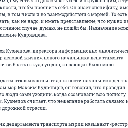
мо, ему есть что доказывать себе и окружающим, а ту
ности, чтобы проявить себя. Он знает специфику, им
ы, в том числе и во взаимодействии с мэрией. То есть
ать, как не надо, и иметь представление, что нужно 
противном случае, думаю, не пошёл бы. Назначение мо
силение Кудрявцева.
ея Кузнецова, директора информационно-аналитичес
тр деловой жизни», нового начальника департамента
ли выбрать откуда угодно, желающих было мало.
дидаты отказываются от должности начальника дептр
ам мэр Максим Кудрявцев, он говорил, что проводил
но люди сами уходили, когда осознавали всю полноту
. Кузнецов считает, что нежелание работать связано 
в дорожной отрасли.
ик департамента транспорта мэрии называют «расстр