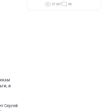
27 327
50
никам
ьги, и
ет Сергей