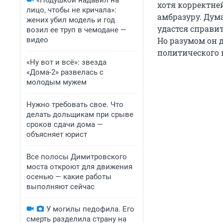
«Подушкой надавил на
хотя корректне
лицо, чтобы не кричала»:
амбразуру. Дума
жених убил модель и год
удастся справи
возил ее труп в чемодане —
видео
Но разумом он 
политического 
«Ну вот и всё»: звезда
«Дома-2» развелась с
молодым мужем
Нужно требовать свое. Что
делать дольщикам при срыве
сроков сдачи дома —
объясняет юрист
Все полосы Димитровского
моста откроют для движения
осенью — какие работы
выполняют сейчас
У могилы педофила. Его
смерть разделила страну на