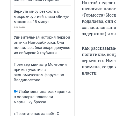
На этой неделе
назначил новог
Вернуть миру резкость с
«Гормоста» Иос
микрохирургией глаза «Вижу»
Кодалаева, они 
можно за 15 минут
согласился зан
задержали) и зн
Удивительная история первой
оптики Новосибирска. Она
появилась благодаря девушке
Как рассказыва
из сибирской глубинки
политики», воп
серьезных. Имен
Премьер‑министр Монголии
времена, когда 
примет участие в
власти.
экономическом форуме во
Владивостоке
Любительница маскировки:
в зоопарке показали
мартышку Бразза
«Простите нас за всё». С