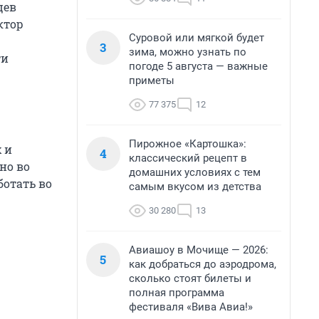
цев
ктор
Суровой или мягкой будет
3
зима, можно узнать по
ти
погоде 5 августа — важные
приметы
77 375
12
Пирожное «Картошка»:
 и
4
классический рецепт в
но во
домашних условиях с тем
ботать во
самым вкусом из детства
30 280
13
Авиашоу в Мочище — 2026:
5
как добраться до аэродрома,
сколько стоят билеты и
полная программа
фестиваля «Вива Авиа!»