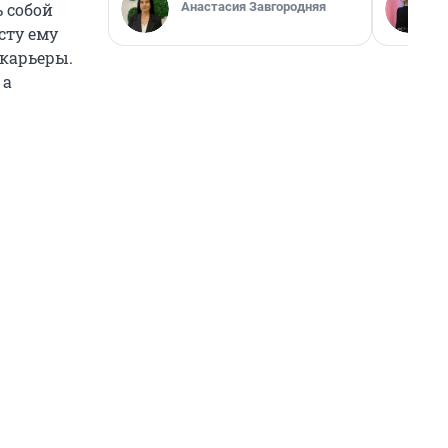
Анастасия Завгородняя
 собой
сту ему
 карьеры.
 а