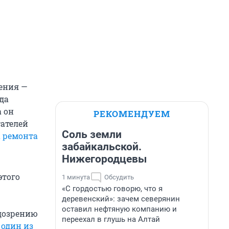
ения —
да
 он
РЕКОМЕНДУЕМ
тателей
Соль земли
 ремонта
забайкальской.
Нижегородцевы
этого
1 минута
Обсудить
«С гордостью говорю, что я
деревенский»: зачем северянин
оставил нефтяную компанию и
одозрению
переехал в глушь на Алтай
 один из