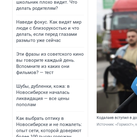
школьник плохо видит. Что
делать родителям?
Наведи фокус. Как видят мир
люди с близорукостью и что
делать, если перед глазами
размыто уже сейчас
Эти фразы из советского кино
вы говорите каждый день.
Вспомните из каких они
фильмов? — тест
Шубы, дубленки, кожа: в
Новосибирске началась
ликвидация — все цены
пополам
Как выбрать оптику в
Кодалаев вступил в д
Новосибирске и не пожалеть:
Источник: 
«Гормост», 
опыт сети, которой доверяют
более 100 тысяч горожан