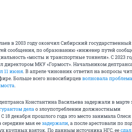
лаев в 2003 году окончил Сибирский государственный
тей сообщения, по образованию «инженер путей сообщ
циальность «мосты и транспортные тоннели». С 2023 го
ал директором МКУ «Гормост». Начальником дептранса
л 11 июня
. В апреле чиновник ответил на вопросы чи
фире. Больше всего новосибирцев
волновала проблема
 моста
.
дептранса Константина Васильева задержали в марте 
гурантом дела
о злоупотреблении должностными
С 18 декабря прошлого года это место занимала Олеся
в середине мая ее
задержали
, а после арестовали по п
ух крупных взяток. По данным источника НГС, ее
сдал