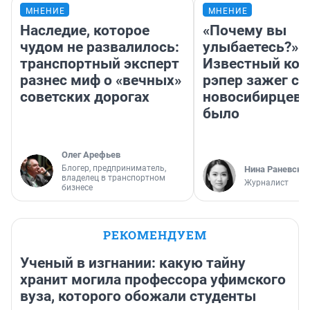
МНЕНИЕ
МНЕНИЕ
Наследие, которое
«Почему вы
чудом не развалилось:
улыбаетесь?»
транспортный эксперт
Известный кор
разнес миф о «вечных»
рэпер зажег с 
советских дорогах
новосибирцев: 
было
Олег Арефьев
Блогер, предприниматель,
Нина Раневска
владелец в транспортном
Журналист
бизнесе
РЕКОМЕНДУЕМ
Ученый в изгнании: какую тайну
хранит могила профессора уфимского
вуза, которого обожали студенты