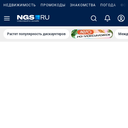
НЕДВИЖИМОСТЬ
ПРОМОКОДЫ
ЗНАКОМСТВА
ПОГОДА
ФО
Растет популярность дискаунтеров
Межд