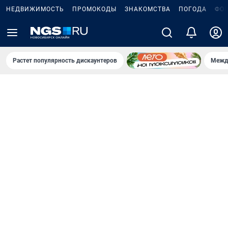
НЕДВИЖИМОСТЬ
ПРОМОКОДЫ
ЗНАКОМСТВА
ПОГОДА
ФО
Растет популярность дискаунтеров
Межд