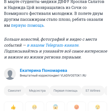
В марте студенты-медики ДВФУ Ярослав Салатов
и Надежда Цой возвращались из Сочи со
Всемирного фестиваля молодежи. В полете двум
другим пассажирам стало плохо, ребята оказали
им
первую помощь
.
Больше новостей, фотографий и видео с места
событий —
в нашем Telegram-канале
.
Подписывайтесь и узнавайте всё самое интересное
и важное из жизни региона первыми.
Екатерина Пономарева
Внештатный корреспондент VLADIVOSTOK1.RU
Самолет
Медсестра
Первая помощь
S7 Airlines
С