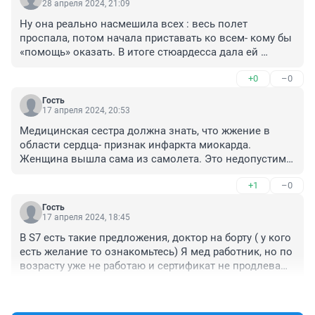
28 апреля 2024, 21:09
Ну она реально насмешила всех : весь полет 
проспала, потом начала приставать ко всем- кому бы 
«помощь» оказать. В итоге стюардесса дала ей 
тонометр и показала женщину, которая боялась 
+0
–0
летать и волновалась сильно перед посадкой. Вот тут 
и был весь этот цирк. В самолете было полно 
Гость
медиков , которые реально видели что проблем нет. 
17 апреля 2024, 20:53
Но студентке 4 курса дали поиграться.
Медицинская сестра должна знать, что жжение в 
области сердца- признак инфаркта миокарда. 
Женщина вышла сама из самолета. Это недопустимо. 
Медицинской сестре повезло, что женщина не 
+1
–0
умерла.
Гость
17 апреля 2024, 18:45
В S7 есть такие предложения, доктор на борту ( у кого 
есть желание то ознакомьтесь) Я мед работник, но по 
возрасту уже не работаю и сертификат не продлеваю, 
оч часто летаю . Иногда просят об оказании помощи , 
+1
–0
совесть не позволяет, идешь и помогаешь, хоть чем . 
Да и на улице тоже мимо не пройдешь