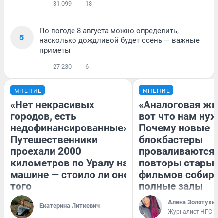
31 099
18
По погоде 8 августа можно определить,
5
насколько дождливой будет осень — важные
приметы
27 230
6
МНЕНИЕ
МНЕНИЕ
«Нет некрасивых
«Аналоговая жи
городов, есть
вот что нам нуж
недофинансированные».
Почему новые
Путешественники
блокбастеры
проехали 2000
проваливаются,
километров по Уралу на
повторы стары
машине — стоило ли оно
фильмов собир
того
полные залы
Алёна Золотухи
Екатерина Литкевич
Журналист НГС