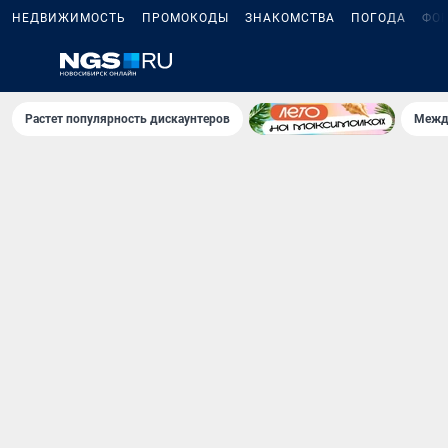
НЕДВИЖИМОСТЬ
ПРОМОКОДЫ
ЗНАКОМСТВА
ПОГОДА
ФО
Растет популярность дискаунтеров
Межд