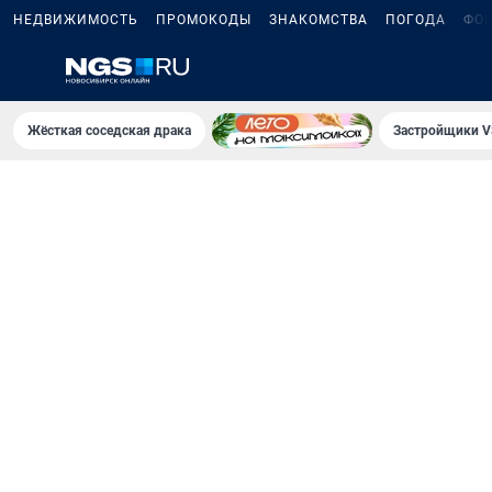
НЕДВИЖИМОСТЬ
ПРОМОКОДЫ
ЗНАКОМСТВА
ПОГОДА
ФО
Жёсткая соседская драка
Застройщики V