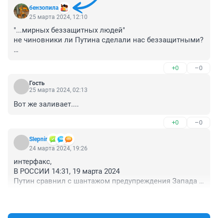
бензопила
25 марта 2024, 12:10
"...мирных беззащитных людей"

не чиновники ли Путина сделали нас беззащитными?

Короткоствольное гражданское оружие должно быть 
+0
–0
легализовано
Гость
25 марта 2024, 02:13
Вот же заливает....
+0
–0
Slepnir
24 марта 2024, 19:26
интерфакс,

В РОССИИ 14:31, 19 марта 2024

Путин сравнил с шантажом предупреждения Запада о 
возможных терактах в России

+0
–1
""Напомню и о недавних, прямо скажем, 
провокационных заявлениях ряда официальных 