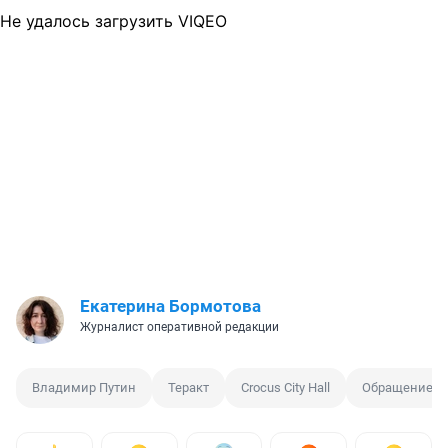
Не удалось загрузить VIQEO
Екатерина Бормотова
Журналист оперативной редакции
Владимир Путин
Теракт
Crocus City Hall
Обращение п