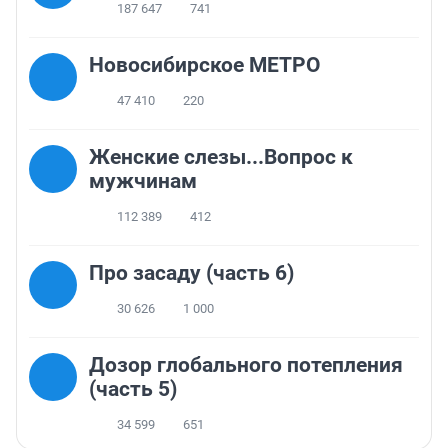
187 647
741
Новосибирское МЕТРО
47 410
220
Женские слезы...Вопрос к
мужчинам
112 389
412
Про засаду (часть 6)
30 626
1 000
Дозор глобального потепления
(часть 5)
34 599
651