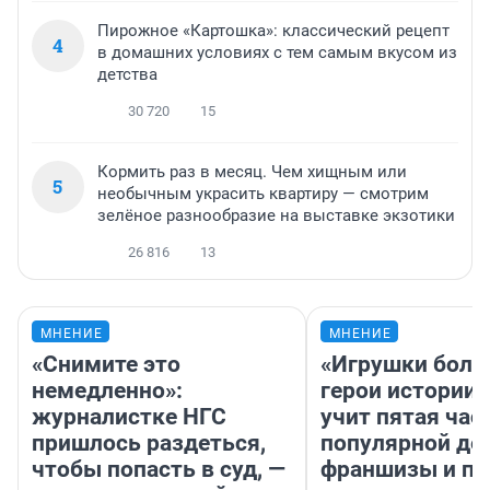
Пирожное «Картошка»: классический рецепт
4
в домашних условиях с тем самым вкусом из
детства
30 720
15
Кормить раз в месяц. Чем хищным или
5
необычным украсить квартиру — смотрим
зелёное разнообразие на выставке экзотики
26 816
13
МНЕНИЕ
МНЕНИЕ
«Снимите это
«Игрушки боль
немедленно»:
герои истории»
журналистке НГС
учит пятая час
пришлось раздеться,
популярной де
чтобы попасть в суд, —
франшизы и п