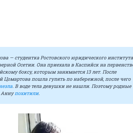
ова — студентка Ростовского юридического института
ерной Осетии. Она приехала в Каспийск на
первенст
йскому боксу,
которым занимается 13 лет. После
 Цомартова пошла гулять по набережной, после чего
чезла
. В воде тела девушки не нашли. Поэтому р
одные
о Анну
похитили
.