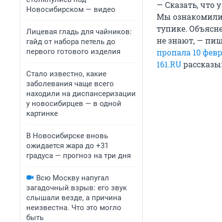
— Сказать, что 
Новосибирском — видео
Мы ознакомилис
тупике. Объясне
Лицевая гладь для чайников:
не знают, — пиш
гайд от набора петель до
первого готового изделия
пропала 10 фев
161.RU
рассказыв
Стало известно, какие
заболевания чаще всего
находили на диспансеризации
у новосибирцев — в одной
картинке
В Новосибирске вновь
ожидается жара до +31
градуса — прогноз на три дня
Всю Москву напугал
загадочный взрыв: его звук
слышали везде, а причина
неизвестна. Что это могло
быть