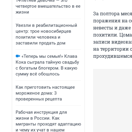
14-летней девочке — это
четвертое вмешательство в ее
жизни
За полтора мес
поражения на с
Увезли в реабилитационный
невесты и даже
центр: трое новосибирцев
похитили. Цома
похитили человека и
записи видеока
заставили продать дом
на территории 
прохудившемся 
«Теперь мы семья!» Клава
Кока сыграла тайную свадьбу
с богатым блогером. В какую
сумму всё обошлось
Как приготовить настоящее
мороженое дома: 3
проверенных рецепта
Рабочая инструкция для
жизни в России. Как
мигранты проходят адаптацию
и чему их учат в нашем