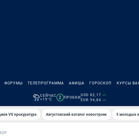
ФОРУМЫ
ТЕЛЕПРОГРАММА
АФИША
ГОРОСКОП
КУРСЫ ВА
USD 82,17
СЕЙЧАС
2
ПРОБКИ
+19°C
EUR 94,84
ики VS прокуратура
Августовский каталог новостроек
5 молодых н
ЗОР