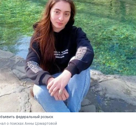
объявить федеральный розыск
анал о поисках Анны Цомартовой