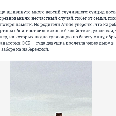
яца выдвинуто много версий случившего: суицид посл
оревнованиях, несчастный случай, побег от семьи, по
 потеря памяти. Но родители Анны уверены, что их ре
ртовы обвиняют силовиков в бездействии, указывая, 
мер, на которых видно гуляющую по берегу Анну, обр
санатория ФСБ — туда девушка пролезла через дыру в
заборе на набережной.