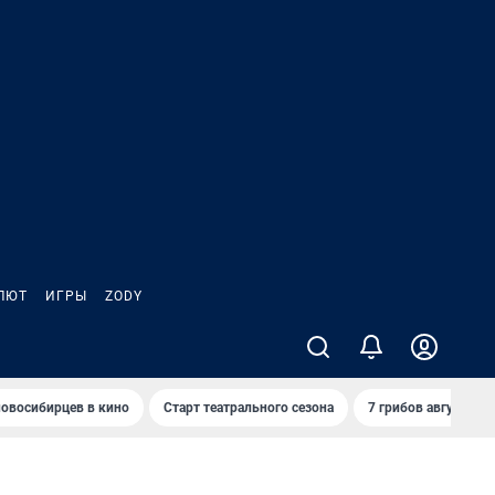
ЛЮТ
ИГРЫ
ZODY
овосибирцев в кино
Старт театрального сезона
7 грибов августа