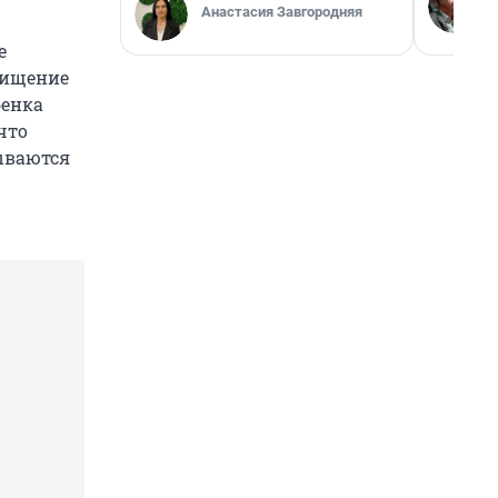
Анастасия Завгородняя
е
хищение
бенка
что
ываются