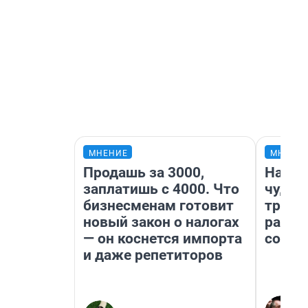
МНЕНИЕ
МНЕНИ
Продашь за 3000,
Насле
заплатишь с 4000. Что
чудом
бизнесменам готовит
транс
новый закон о налогах
разне
— он коснется импорта
совет
и даже репетиторов