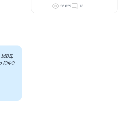
26 829
13
 МВД,
во ЮФО