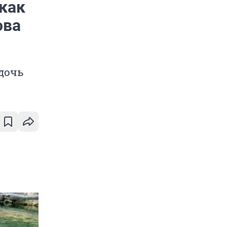
 как
ова
дочь