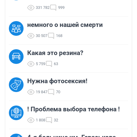
331 782
999
немного о нашей смерти
30 507
168
Какая это резина?
5 759
63
Нужна фотосексия!
19 847
70
! Проблема выбора телефона !
1 808
32