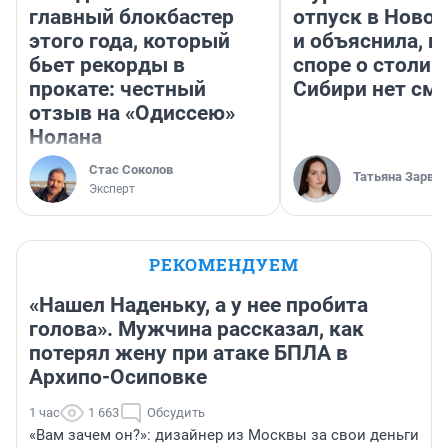
главный блокбастер
отпуск в Ново
этого года, который
и объяснила, п
бьет рекорды в
споре о столиц
прокате: честный
Сибири нет см
отзыв на «Одиссею»
Нолана
Стас Соколов
Татьяна Зарва
Эксперт
РЕКОМЕНДУЕМ
«Нашел Наденьку, а у нее пробита
голова». Мужчина рассказал, как
потерял жену при атаке БПЛА в
Архипо-Осиповке
1 час
1 663
Обсудить
«Вам зачем он?»: дизайнер из Москвы за свои деньги