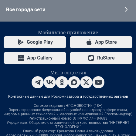
Все города сети
Мобильное приложение
Google Play
App Store
App Gallery
RuStore
Мы в соцсетях
Контактные данные для Роскомнадзора и государственных органов
Сетевое издание «НГС.НОВОСТИ» (18+)
Зарегистрировано Федеральной службой по надзору в сфере связи,
информационных технологий и массовых коммуникаций (Роскомнадзор)
Регистрационный номер ЭЛ № ФС 77— 84683
Учредитель: Общество с ограниченной ответственностью "ИНТЕРНЕТ
ТЕХНОЛОГИИ"
Главный редактор: Громкова Елена Александровна
Адрес редакции: 630099, Россия, Новосибирск, ул. Ленина, д. 12, 6 этаж,