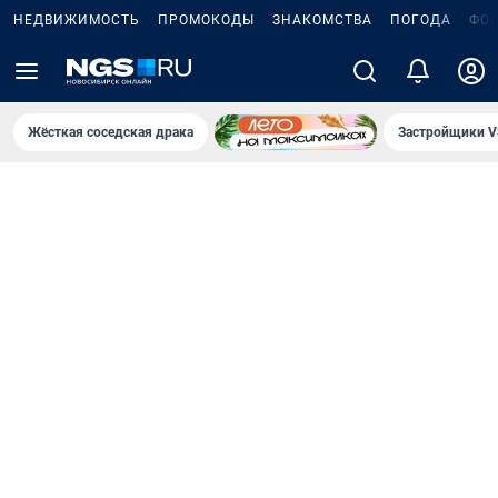
НЕДВИЖИМОСТЬ
ПРОМОКОДЫ
ЗНАКОМСТВА
ПОГОДА
ФО
Жёсткая соседская драка
Застройщики V