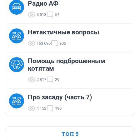
Радио АФ
3 518
54
Нетактичные вопросы
163 695
905
Помощь подброшенным
котятам
2 817
29
Про засаду (часть 7)
4 153
196
ТОП 5