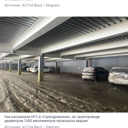
Источник: 
АСТ-54 Black / Telegram
Как рассказали НГС в «Горводоканале», на трубопроводе
диаметром 1000 миллиметров произошла авария
Источник: 
АСТ-54 Black / Telegram