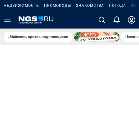
НЕДВИЖИМОСТЬ
ПРОМОКОДЫ
ЗНАКОМСТВА
ПОГОДА
ФО
«Майские» против подставщиков
Налог 