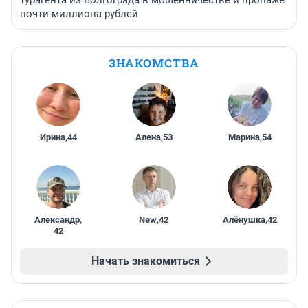
турагента из Волгограда в мошенничестве и пропаже
почти миллиона рублей
ЗНАКОМСТВА
Ирина
,
44
Алена
,
53
Марина
,
54
Александр
,
New
,
42
Алёнушка
,
42
42
Начать знакомиться