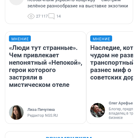
зелёное разнообразие на выставке экзотики
27 117
14
МНЕНИЕ
МНЕНИЕ
«Люди тут странные».
Наследие, кото
Чем привлекает
чудом не разва
непонятный «Непокой»,
транспортный 
герои которого
разнес миф о 
застряли в
советских доро
мистическом отеле
Олег Арефьев
Блогер, предпри
Лиза Пичугина
владелец в тра
Редактор NGS.RU
бизнесе