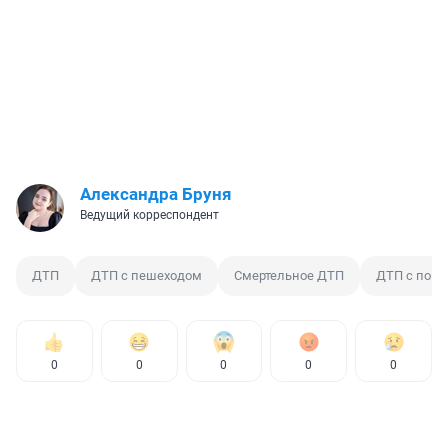
Александра Бруня
Ведущий корреспондент
ДТП
ДТП с пешеходом
Смертельное ДТП
ДТП с пог
0
0
0
0
0