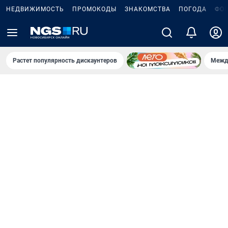
НЕДВИЖИМОСТЬ
ПРОМОКОДЫ
ЗНАКОМСТВА
ПОГОДА
ФО
Растет популярность дискаунтеров
Межд