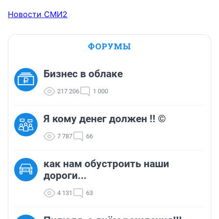
Новости СМИ2
ФОРУМЫ
Бизнес в облаке
217 206
1 000
Я кому денег должен !! ©
7 787
66
как нам обустроить наши
дороги...
4 131
63