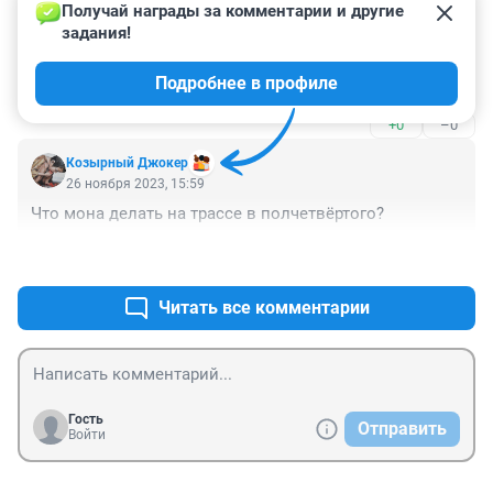
+1
–0
Получай награды за комментарии и другие 
задания!
Гость
26 ноября 2023, 19:25
Подробнее в профиле
На ст. Мочище, жителям газ в дома так и не дали.
+0
–0
Козырный Джокер
26 ноября 2023, 15:59
Что мона делать на трассе в полчетвёртого?
+0
–0
Читать все комментарии
Гость
Отправить
Войти