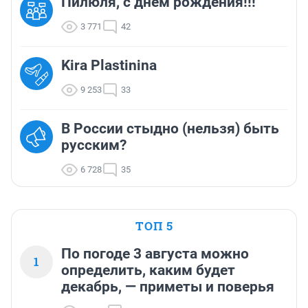
Пилюля, с днём рождения!!!
3 771
42
Kira Plastinina
9 253
33
В России стыдно (нельзя) быть
русским?
6 728
35
ТОП 5
По погоде 3 августа можно
1
определить, каким будет
декабрь, — приметы и поверья