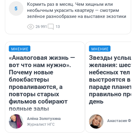
Кормить раз в месяц. Чем хищным или
5
необычным украсить квартиру — смотрим
зелёное разнообразие на выставке экзотики
26 991
13
МНЕНИЕ
МНЕНИЕ
«Аналоговая жизнь —
Звезды услыш
вот что нам нужно».
желания: шест
Почему новые
небесных тел
блокбастеры
выстроятся в 
проваливаются, а
параде планет 
повторы старых
правильно про
фильмов собирают
день
полные залы
Алёна Золотухина
Анастасия Фил
Журналист НГС