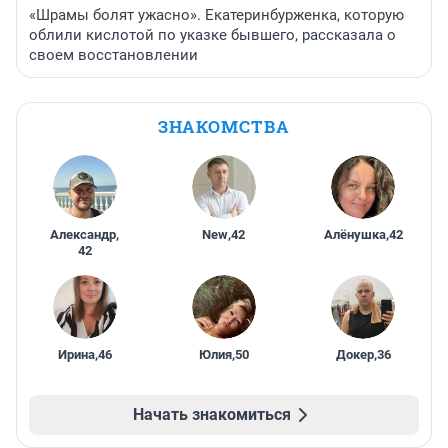
«Шрамы болят ужасно». Екатеринбурженка, которую
облили кислотой по указке бывшего, рассказала о
своем восстановлении
ЗНАКОМСТВА
Александр
,
New
,
42
Алёнушка
,
42
42
Ирина
,
46
Юлия
,
50
Докер
,
36
Начать знакомиться