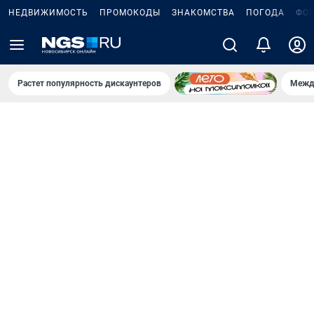
НЕДВИЖИМОСТЬ
ПРОМОКОДЫ
ЗНАКОМСТВА
ПОГОДА
ФО
Растет популярность дискаунтеров
Межд