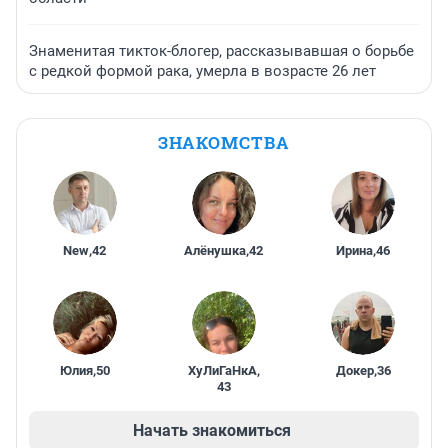
Знаменитая тикток-блогер, рассказывавшая о борьбе
с редкой формой рака, умерла в возрасте 26 лет
ЗНАКОМСТВА
New
,
42
Алёнушка
,
42
Ирина
,
46
Юлия
,
50
ХуЛиГаНкА
,
Докер
,
36
43
Начать знакомиться