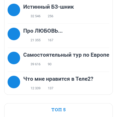
Истинный БЗ-шник
32 546
256
Про ЛЮБОВЬ...
21 355
167
Самостоятельный тур по Европе
39 616
90
Что мне нравится в Теле2?
12 339
137
ТОП 5