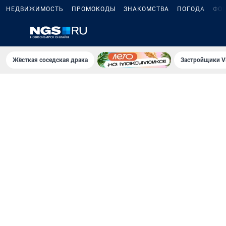
НЕДВИЖИМОСТЬ
ПРОМОКОДЫ
ЗНАКОМСТВА
ПОГОДА
ФО
Жёсткая соседская драка
Застройщики V