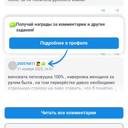
+0
–0
Гость
11 ноября 2023, 17:26
Получай награды за комментарии и другие 
задания!
В этом месте со стороны автобуса дурацкий двойной 
светофор. На первом светофоре ему загорелся 
Подробнее в профиле
зелёный, а а красный через двадцать метров он 
видимо внимания не обратил.
+0
–0
255576011
11 ноября 2023, 16:01
виновата легковушка 100% , наверняка женщина за 
рулем была , на том перекрёстке давно необходимо 
отдельную стрелку на лево ставить , что б понятно 
было кому ехать а так постоянно чайники бьются!
+1
–0
Читать все комментарии