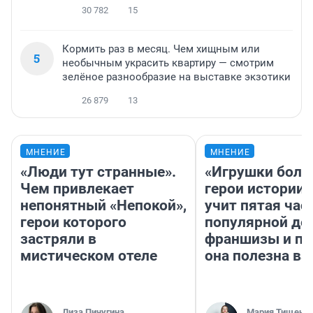
30 782
15
Кормить раз в месяц. Чем хищным или
5
необычным украсить квартиру — смотрим
зелёное разнообразие на выставке экзотики
26 879
13
МНЕНИЕ
МНЕНИЕ
«Люди тут странные».
«Игрушки боль
Чем привлекает
герои истории»
непонятный «Непокой»,
учит пятая час
герои которого
популярной де
застряли в
франшизы и п
мистическом отеле
она полезна в
Лиза Пичугина
Мария Тищенк