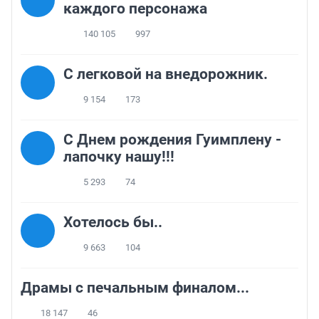
каждого персонажа
140 105
997
C легковой на внедорожник.
9 154
173
С Днем рождения Гуимплену -
лапочку нашу!!!
5 293
74
Хотелось бы..
9 663
104
Драмы с печальным финалом...
18 147
46