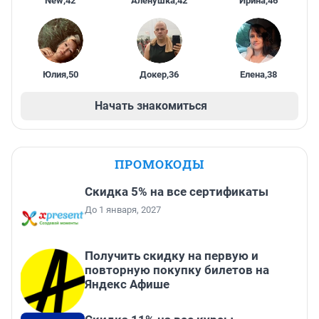
New
,
42
Алёнушка
,
42
Ирина
,
46
Юлия
,
50
Докер
,
36
Елена
,
38
Начать знакомиться
ПРОМОКОДЫ
Скидка 5% на все сертификаты
До 1 января, 2027
Получить скидку на первую и
повторную покупку билетов на
Яндекс Афише