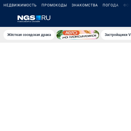
НЕДВИЖИМОСТЬ
ПРОМОКОДЫ
ЗНАКОМСТВА
ПОГОДА
ФО
Жёсткая соседская драка
Застройщики V