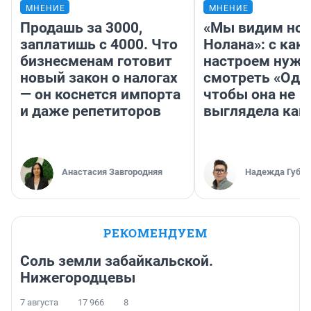
МНЕНИЕ
МНЕНИЕ
Продашь за 3000,
«Мы видим нов
заплатишь с 4000. Что
Нолана»: с как
бизнесменам готовит
настроем нужн
новый закон о налогах
смотреть «Оди
— он коснется импорта
чтобы она не
и даже репетиторов
выглядела как
Анастасия Завгородняя
Надежда Губар
РЕКОМЕНДУЕМ
Соль земли забайкальской.
Нижегородцевы
7 августа
17 966
8