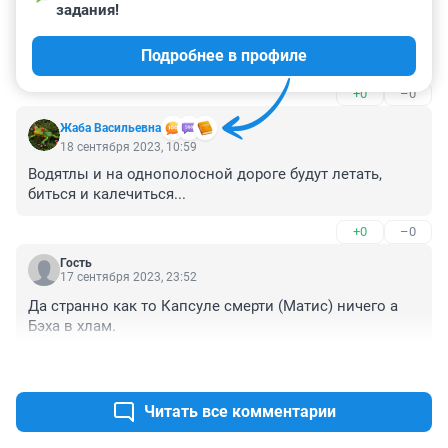
задания!
Оооо! Матизеныш то крепенький. А то все капсула 
смерти, капсула смерти. Что все его только поливают. 
Подробнее в профиле
В городе полно малолитражек-малышей других 
производителей. Модные сейчас кузов-кубик с 
+0
–0
аэродинамикой кирпича. А Матиз более-менее 
обтекаемый, разработка Джуджаро.
Жаба Васильевна
18 сентября 2023, 10:59
Водятлы и на однополосной дороге будут летать, 
биться и калечиться...
+0
–0
Гость
17 сентября 2023, 23:52
Да странно как то Капсуле смерти (Матис) ничего а 
Бэха в хлам.
+0
–0
Читать все комментарии