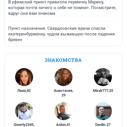
В уфимский приют привезли пермячку Марину,
которая почти ничего о себе не помнит. Посмотрите,
вдруг она вам знакома
Пункт назначения. Свердловские врачи спасли
екатеринбурженку, чудом выжившую после падения
бревен
ЗНАКОМСТВА
Лена
,
42
Анастасия
,
Mirak777
,
25
29
Qwerty2345
,
Anton
,
41
Danikr
,
27