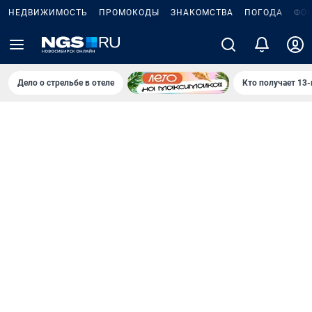
НЕДВИЖИМОСТЬ
ПРОМОКОДЫ
ЗНАКОМСТВА
ПОГОДА
ФО
Дело о стрельбе в отеле
Кто получает 13-