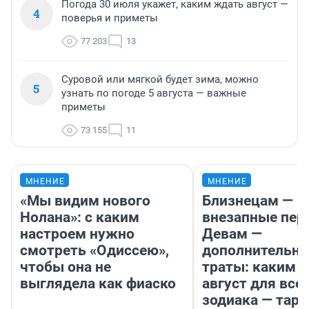
Погода 30 июля укажет, каким ждать август —
4
поверья и приметы
77 203
13
Суровой или мягкой будет зима, можно
5
узнать по погоде 5 августа — важные
приметы
73 155
11
МНЕНИЕ
МНЕНИЕ
«Мы видим нового
Близнецам —
Нолана»: с каким
внезапные пер
настроем нужно
Девам —
смотреть «Одиссею»,
дополнительн
чтобы она не
траты: каким б
выглядела как фиаско
август для все
зодиака — таро