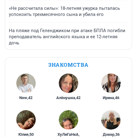
«Не рассчитала силы»: 18-летняя ужурка пыталась
успокоить трехмесячного сына и убила его
На пляже под Геленджиком при атаке БПЛА погибли
преподаватель английского языка и ее 12-летняя
дочь
ЗНАКОМСТВА
New
,
42
Алёнушка
,
42
Ирина
,
46
Юлия
,
50
ХуЛиГаНкА
,
Докер
,
36