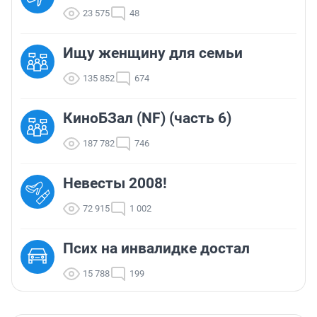
23 575
48
Ищу женщину для семьи
135 852
674
КиноБЗал (NF) (часть 6)
187 782
746
Невесты 2008!
72 915
1 002
Псих на инвалидке достал
15 788
199