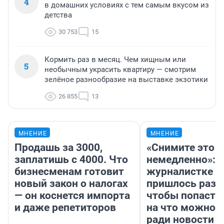
4
в домашних условиях с тем самым вкусом из
детства
30 753
15
Кормить раз в месяц. Чем хищным или
5
необычным украсить квартиру — смотрим
зелёное разнообразие на выставке экзотики
26 855
13
МНЕНИЕ
МНЕНИЕ
Продашь за 3000,
«Снимите это
заплатишь с 4000. Что
немедленно»:
бизнесменам готовит
журналистке Н
новый закон о налогах
пришлось разд
— он коснется импорта
чтобы попасть 
и даже репетиторов
на что можно 
ради новости