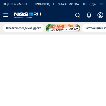
НЕДВИЖИМОСТЬ
ПРОМОКОДЫ
ЗНАКОМСТВА
ПОГОДА
ФО
Жёсткая соседская драка
Застройщики V