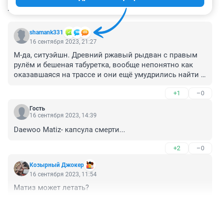
КОММЕНТАРИИ
15
shamank331
16 сентября 2023, 21:27
М-да, ситуэйшн. Древний ржавый рыдван с правым 
рулём и бешеная табуретка, вообще непонятно как 
оказавшаяся на трассе и они ещё умудрились найти 
друг друга. Со статьи не ясен виновник, а по моему 
+1
–0
мнению оба неадекватные, на их машинах по трассе 
надо 60 потолком идти, край 70, пропуская попутный 
Гость
транспорт вжимаясь в обочину по мере скопления, а 
16 сентября 2023, 14:39
они тут в лобовые атаки на скоростях по встречке 
Daewoo Matiz- капсула смерти...
ходят.
+2
–0
Козырный Джокер
16 сентября 2023, 11:54
Матиз может летать?
+1
–0