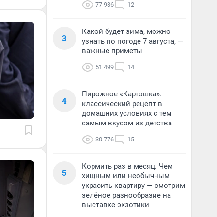
77 936
12
Какой будет зима, можно
3
узнать по погоде 7 августа, —
важные приметы
51 499
14
Пирожное «Картошка»:
4
классический рецепт в
домашних условиях с тем
самым вкусом из детства
30 776
15
Кормить раз в месяц. Чем
5
хищным или необычным
украсить квартиру — смотрим
зелёное разнообразие на
выставке экзотики