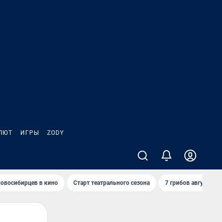
ЛЮТ
ИГРЫ
ZODY
овосибирцев в кино
Старт театрального сезона
7 грибов августа