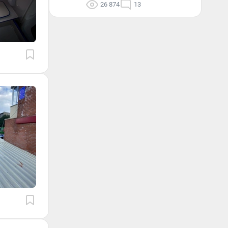
26 874
13