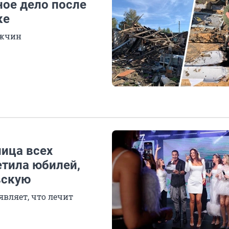
ное дело после
ке
ужчин
ица всех
етила юбилей,
вскую
являет, что лечит