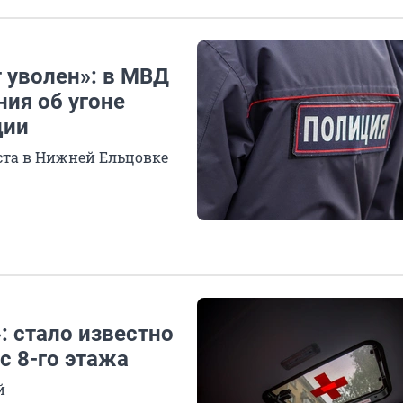
 уволен»: в МВД
ия об угоне
ции
ста в Нижней Ельцовке
: стало известно
с 8-го этажа
й