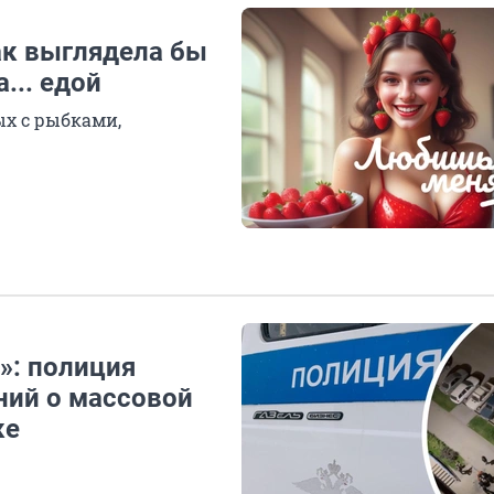
ак выглядела бы
... едой
х с рыбками,
»: полиция
ний о массовой
ке