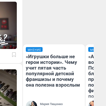
МНЕНИЕ
МНЕНИЕ
«Игрушки больше не
«Анало
герои истории». Чему
вот чт
учит пятая часть
Почему
популярной детской
блокба
франшизы и почему
провал
она полезна взрослым
повтор
фильмо
полные
Мария Тищенко
Ал