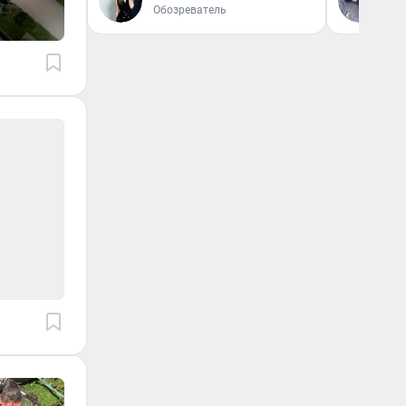
Обозреватель
Жу