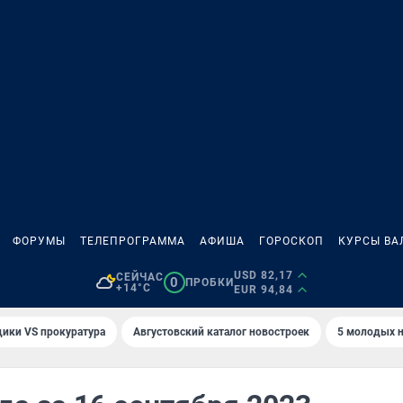
ФОРУМЫ
ТЕЛЕПРОГРАММА
АФИША
ГОРОСКОП
КУРСЫ ВА
USD 82,17
СЕЙЧАС
0
ПРОБКИ
+14°C
EUR 94,84
ики VS прокуратура
Августовский каталог новостроек
5 молодых н