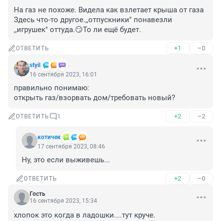
На газ не похоже. Видела как взлетает крыша от газа 
Здесь что-то другое.,,отпускники" понавезли 
,,игрушек" оттуда.😏То ли ещё будет.
+1
–0
ОТВЕТИТЬ
styil
16 сентября 2023, 16:01
правильно понимаю:

открыть газ/взорвать дом/требовать новый?
+2
–2
ОТВЕТИТЬ
1
котичек
17 сентября 2023, 08:46
Ну, это если выживешь...
+2
–0
ОТВЕТИТЬ
Гость
16 сентября 2023, 15:34
хлопок это когда в ладошки....тут круче.