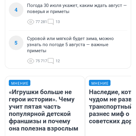
Погода 30 июля укажет, каким ждать август —
4
поверья и приметы
77 281
13
Суровой или мягкой будет зима, можно
5
узнать по погоде 5 августа — важные
приметы
75 717
12
МНЕНИЕ
МНЕНИЕ
«Игрушки больше не
Наследие, кото
герои истории». Чему
чудом не разва
учит пятая часть
транспортный 
популярной детской
разнес миф о 
франшизы и почему
советских доро
она полезна взрослым