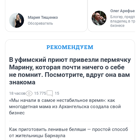
Олег Арефьев
Блогер, предпри
Мария Тищенко
владелец в тра
Обозреватель
бизнесе
РЕКОМЕНДУЕМ
В уфимский приют привезли пермячку
Марину, которая почти ничего о себе
не помнит. Посмотрите, вдруг она вам
знакома
18 часов
15 775
15
«Мы начали в самое нестабильное время»: как
многодетная мама из Архангельска создала свой
бизнес
Как приготовить ленивые беляши — простой способ
от жительницы Барнаула