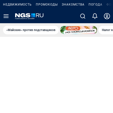
НЕДВИЖИМОСТЬ
ПРОМОКОДЫ
ЗНАКОМСТВА
ПОГОДА
ФО
«Майские» против подставщиков
Налог 