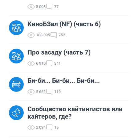
8 008
77
КиноБЗал (NF) (часть 6)
188 095
752
Про засаду (часть 7)
6 910
341
Би-би... Би-би... Би-би...
5 662
119
Сообщество кайтингистов или
кайтеров, где?
2 034
15