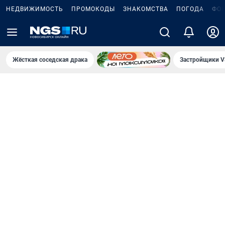
НЕДВИЖИМОСТЬ
ПРОМОКОДЫ
ЗНАКОМСТВА
ПОГОДА
ФО
Жёсткая соседская драка
Застройщики V