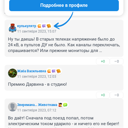
Подробнее в профиле
КОММЕНТАРИИ
48
кулькулятр
11 сентября 2023, 15:07
Ну ты даешь! В старых телеках напряжение было до 
24 кВ, а пультов ДУ не было. Как каналы переключать, 
спрашивается? Или прежние мониторы для 
компьютеров, там тоже кинескоп с высоким 
+0
–0
напряжением.

Я некоторое время работал на установках проверки 
Жаба Васильевна
спецЭЛТ. Там напряжение до 50 кВ, а конструкторы 
11 сентября 2023, 12:03
сидят себе за установкой и работают. Тоже 
Премию Дарвина - в студию!
полагалась 5 группа допуска.
+0
–0
Зверемана... Животнама
11 сентября 2023, 07:12
Во даёт! Сначала под поезд попал, потом 
электрическим током ударило - и ничего его не берет! 