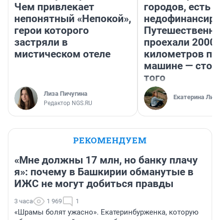
Чем привлекает
городов, есть
непонятный «Непокой»,
недофинансиро
герои которого
Путешественн
застряли в
проехали 2000
мистическом отеле
километров по 
машине — стои
того
Лиза Пичугина
Екатерина Лит
Редактор NGS.RU
РЕКОМЕНДУЕМ
«Мне должны 17 млн, но банку плачу
я»: почему в Башкирии обманутые в
ИЖС не могут добиться правды
3 часа
1 969
1
«Шрамы болят ужасно». Екатеринбурженка, которую