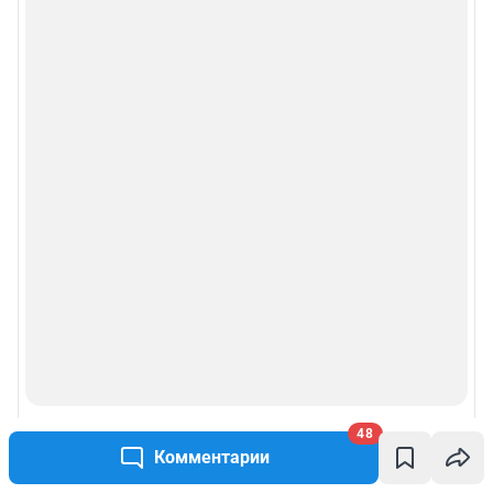
Рубрики
Реклама на сайте
Прайс-лист
О компании
Наши награды
Наши вакансии
Техподдержка
48
Предвыборная агитация
Комментарии