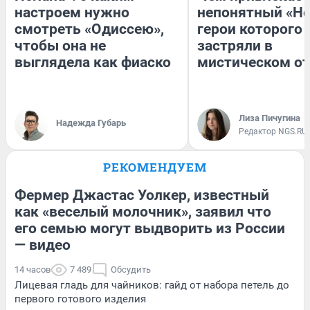
настроем нужно
непонятный «Не
смотреть «Одиссею»,
герои которого
чтобы она не
застряли в
выглядела как фиаско
мистическом от
Лиза Пичугина
Надежда Губарь
Редактор NGS.RU
РЕКОМЕНДУЕМ
Фермер Джастас Уолкер, известный
как «веселый молочник», заявил что
его семью могут выдворить из России
— видео
14 часов
7 489
Обсудить
Лицевая гладь для чайников: гайд от набора петель до
первого готового изделия