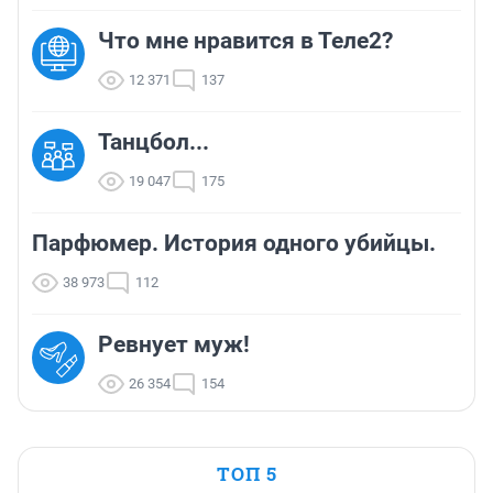
Что мне нравится в Теле2?
12 371
137
Танцбол...
19 047
175
Парфюмер. История одного убийцы.
38 973
112
Ревнует муж!
26 354
154
ТОП 5