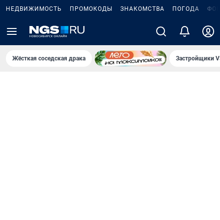
НЕДВИЖИМОСТЬ
ПРОМОКОДЫ
ЗНАКОМСТВА
ПОГОДА
ФО
Жёсткая соседская драка
Застройщики V