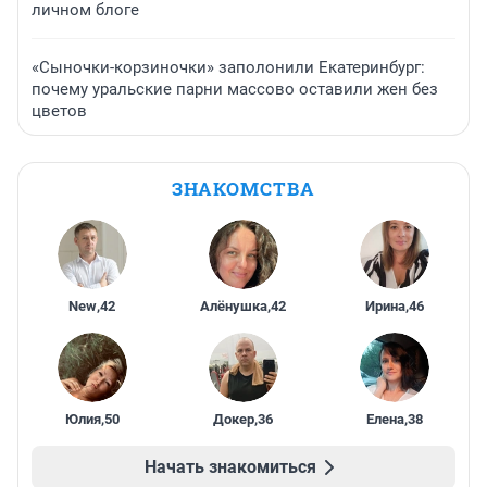
личном блоге
«Сыночки-корзиночки» заполонили Екатеринбург:
почему уральские парни массово оставили жен без
цветов
ЗНАКОМСТВА
New
,
42
Алёнушка
,
42
Ирина
,
46
Юлия
,
50
Докер
,
36
Елена
,
38
Начать знакомиться