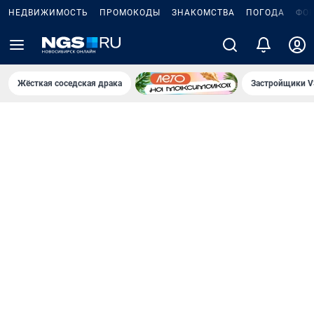
НЕДВИЖИМОСТЬ
ПРОМОКОДЫ
ЗНАКОМСТВА
ПОГОДА
ФО
Жёсткая соседская драка
Застройщики V