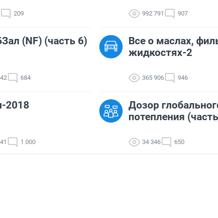
209
992 791
907
Зал (NF) (часть 6)
Все о маслах, фил
жидкостях-2
742
684
365 906
946
ы-2018
Дозор глобальног
потепления (часть
441
1 000
34 346
650