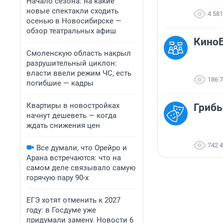
Начало сезона: на какие
новые спектакли сходить
4 581
осенью в Новосибирске —
обзор театральных афиш
КиноБ
Смоленскую область накрыл
разрушительный циклон:
власти ввели режим ЧС, есть
186 
погибшие — кадры
Квартиры в новостройках
Гриб
начнут дешеветь — когда
ждать снижения цен
742 
Все думали, что Орейро и
Арана встречаются: что на
самом деле связывало самую
горячую пару 90-х
ЕГЭ хотят отменить к 2027
году: в Госдуме уже
придумали замену. Новости 6