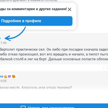
ыделите фрагмент и нажмите Ctrl+Enter
ады за комментарии и другие задания!
Подробнее в профиле
ИИ
10
11:45
 Вертолет практически сел. Он либо при посадке сначала заде
ибо отказ произошел, вот его вращать и начало, а пилот пыта
 балкой столб и лег на борт. Дальше основные лопасти облома
 пожар. Удара то не было фактически. Четверо я думаю прост
осяк пилота или отказ техники. Зависание самый тяжелый режи
на
е отказало или например редуктор под нагрузкой.
10:35
вном месте. Алкоголь или отказ техники?