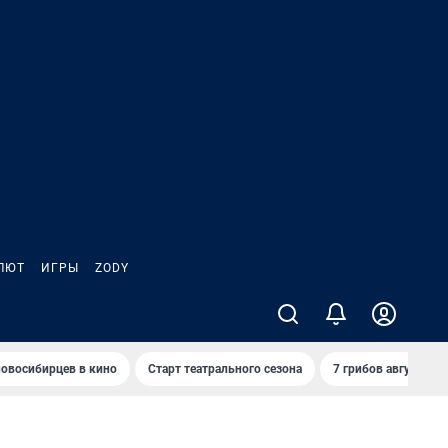
ЛЮТ
ИГРЫ
ZODY
овосибирцев в кино
Старт театрального сезона
7 грибов августа