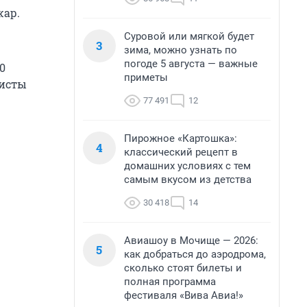
жар.
Суровой или мягкой будет
3
зима, можно узнать по
погоде 5 августа — важные
0
приметы
ристы
77 491
12
Пирожное «Картошка»:
4
классический рецепт в
домашних условиях с тем
самым вкусом из детства
30 418
14
Авиашоу в Мочище — 2026:
5
как добраться до аэродрома,
сколько стоят билеты и
полная программа
фестиваля «Вива Авиа!»