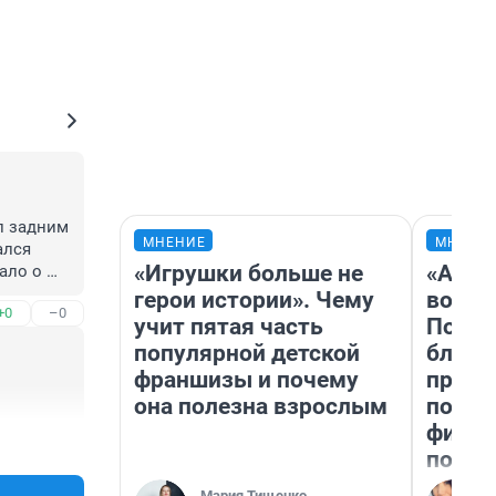
л задним 
МНЕНИЕ
МНЕНИ
лся 
«Игрушки больше не
«Анал
ло о 
о 
герои истории». Чему
вот ч
+0
–0
учит пятая часть
Почем
м, 
популярной детской
блокб
франшизы и почему
прова
она полезна взрослым
повто
фильм
+0
–0
полны
Мария Тищенко