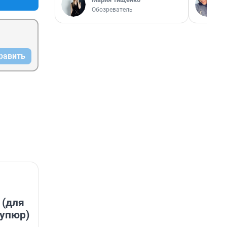
Обозреватель
равить
 (для
купюр)