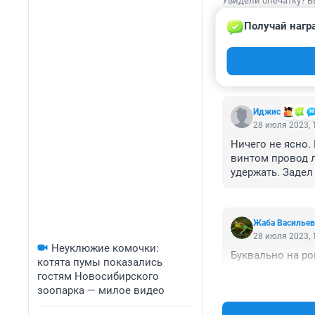
Увидели опечатку? В
Получай нагр
КОММЕНТАР
Иджис
28 июля 2023, 
Ничего не ясно.
винтом провод л
удержать. Задел
землю и начался
сгорели.

Тут 50/50 или к
Жаба Васильев
может управлени
28 июля 2023, 
Неуклюжие комочки:
Буквально на ро
котята пумы показались
гостям Новосибирского
зоопарка — милое видео