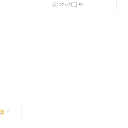
27 449
50
0