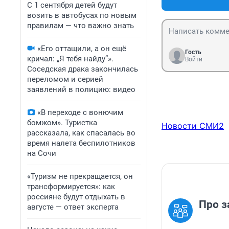
С 1 сентября детей будут
возить в автобусах по новым
правилам — что важно знать
«Его оттащили, а он ещё
Гость
кричал: „Я тебя найду“».
Войти
Соседская драка закончилась
переломом и серией
заявлений в полицию: видео
«В переходе с вонючим
бомжом». Туристка
Новости СМИ2
рассказала, как спасалась во
время налета беспилотников
на Сочи
«Туризм не прекращается, он
трансформируется»: как
россияне будут отдыхать в
Про з
августе — ответ эксперта