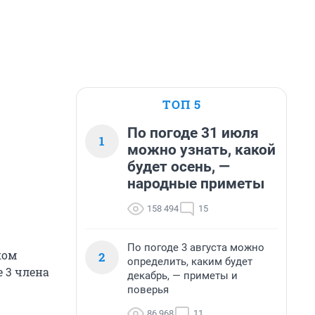
ТОП 5
По погоде 31 июля
1
можно узнать, какой
будет осень, —
народные приметы
158 494
15
По погоде 3 августа можно
ком
2
определить, каким будет
е 3 члена
декабрь, — приметы и
поверья
86 968
11