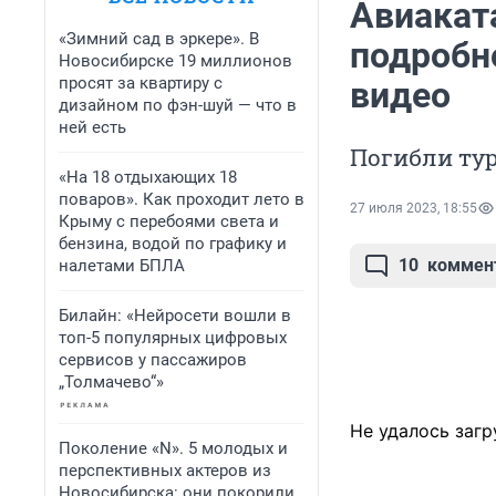
Авиакат
«Зимний сад в эркере». В
подробн
Новосибирске 19 миллионов
просят за квартиру с
видео
дизайном по фэн-шуй — что в
ней есть
Погибли ту
«На 18 отдыхающих 18
поваров». Как проходит лето в
27 июля 2023, 18:55
Крыму с перебоями света и
бензина, водой по графику и
10
коммен
налетами БПЛА
Билайн: «Нейросети вошли в
топ-5 популярных цифровых
сервисов у пассажиров
„Толмачево“»
Не удалось загр
Поколение «N». 5 молодых и
перспективных актеров из
Новосибирска: они покорили