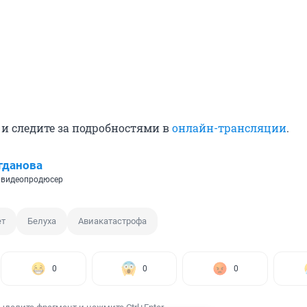
 и следите за подробностями в
онлайн-трансляции
.
гданова
 видеопродюсер
ет
Белуха
Авиакатастрофа
0
0
0