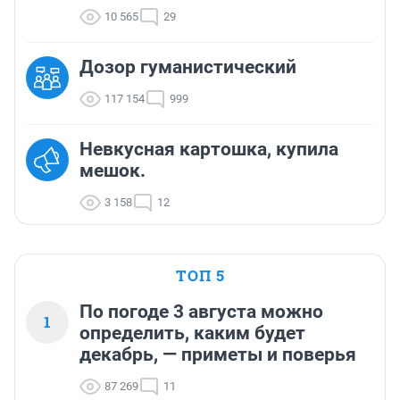
10 565
29
Дозор гуманистический
117 154
999
Невкусная картошка, купила
мешок.
3 158
12
ТОП 5
По погоде 3 августа можно
1
определить, каким будет
декабрь, — приметы и поверья
87 269
11