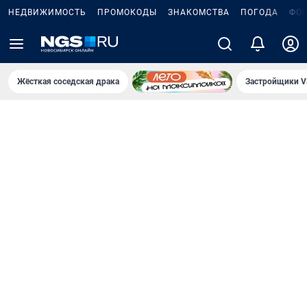
НЕДВИЖИМОСТЬ
ПРОМОКОДЫ
ЗНАКОМСТВА
ПОГОДА
ФО
Жёсткая соседская драка
Застройщики V