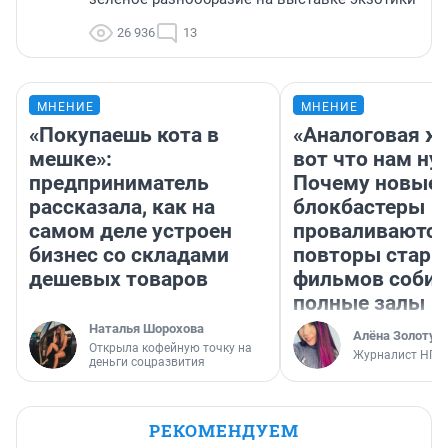
26 936
13
МНЕНИЕ
МНЕНИЕ
«Покупаешь кота в
«Аналоговая ж
мешке»:
вот что нам ну
предприниматель
Почему новые
рассказала, как на
блокбастеры
самом деле устроен
проваливаются,
бизнес со складами
повторы стары
дешевых товаров
фильмов соби
полные залы
Наталья Шорохова
Алёна Золотух
Открыла кофейную точку на
Журналист НГС
деньги соцразвития
РЕКОМЕНДУЕМ