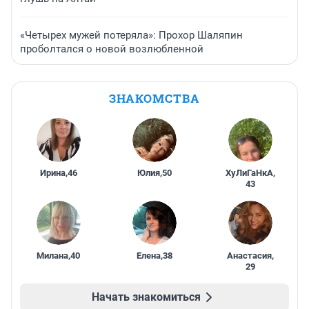
«Четырех мужей потеряла»: Прохор Шаляпин
проболтался о новой возлюбленной
ЗНАКОМСТВА
Ирина
,
46
Юлия
,
50
ХуЛиГаНкА
,
43
Милана
,
40
Елена
,
38
Анастасия
,
29
Начать знакомиться