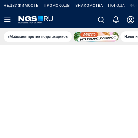
НЕДВИЖИМОСТЬ
ПРОМОКОДЫ
ЗНАКОМСТВА
ПОГОДА
ФО
«Майские» против подставщиков
Налог 