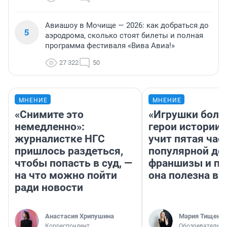
Авиашоу в Мочище — 2026: как добраться до
5
аэродрома, сколько стоят билеты и полная
программа фестиваля «Вива Авиа!»
27 322
50
МНЕНИЕ
МНЕНИЕ
«Снимите это
«Игрушки боль
немедленно»:
герои истории»
журналистке НГС
учит пятая час
пришлось раздеться,
популярной де
чтобы попасть в суд, —
франшизы и п
на что можно пойти
она полезна в
ради новости
Анастасия Хрипушина
Мария Тищенк
Корреспондент
Обозреватель