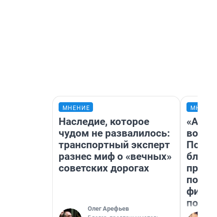
МНЕНИЕ
МНЕНИ
Наследие, которое
«Анал
чудом не развалилось:
вот ч
транспортный эксперт
Почем
разнес миф о «вечных»
блокб
советских дорогах
прова
повто
фильм
полны
Олег Арефьев