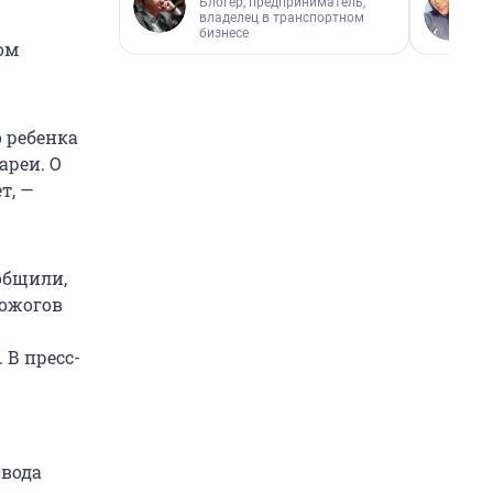
Блогер, предприниматель,
владелец в транспортном
бизнесе
ом
о ребенка
ареи. О
т, —
общили,
 ожогов
 В пресс-
 вода