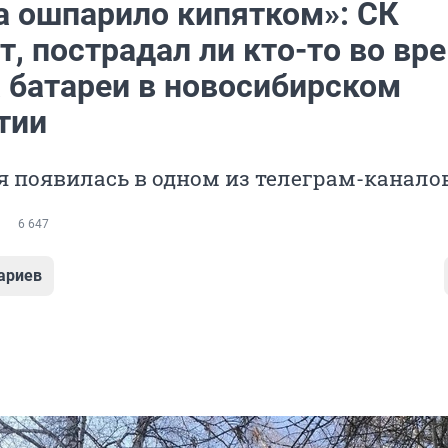
а ошпарило кипятком»: СК
, пострадал ли кто-то во вр
 батареи в новосибирском
тии
 появилась в одном из телеграм-канало
6 647
ариев