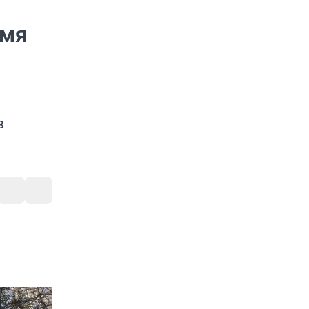
емя
в