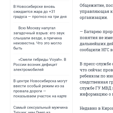
Общежитие, пос
В Новосибирске вновь
управляющая ко
ожидается жара до +31
градуса — прогноз на три дня
организации.
Всю Москву напугал
— Батарею прорв
загадочный взрыв: его звук
понятия не име
слышали везде, а причина
неизвестна. Что это могло
дальнейших дейс
быть
сообщили НГС в
«Смели гибриды Voyah». В
В пресс-службе
России возник дефицит
что сейчас про
электромобилей
ребенком по ин
В центре Новосибирска могут
следственная г
ввести особый режим из-за
службе ГУ МВД 
провала дороги —
информацию о 
показываем участок на карте
Самый сексуальный мужчина
Недавно в Киро
Турции: чем Омер из