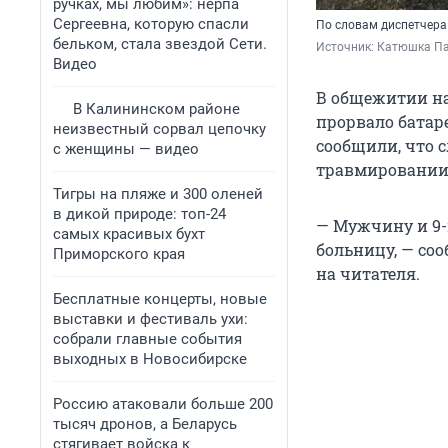
ручках, мы любим»: нерпа
Сергеевна, которую спасли
По словам диспетчера
бельком, стала звездой Сети.
Источник: 
Катюшка Па
Видео
В общежитии на
В Калининском районе
прорвало батар
неизвестный сорвал цепочку
сообщили, что 
с женщины — видео
травмировании
Тигры на пляже и 300 оленей
в дикой природе: топ-24
— Мужчину и 9-
самых красивых бухт
больницу, — соо
Приморского края
на читателя.
Бесплатные концерты, новые
выставки и фестиваль ухи:
собрали главные события
выходных в Новосибирске
Россию атаковали больше 200
тысяч дронов, а Беларусь
стягивает войска к