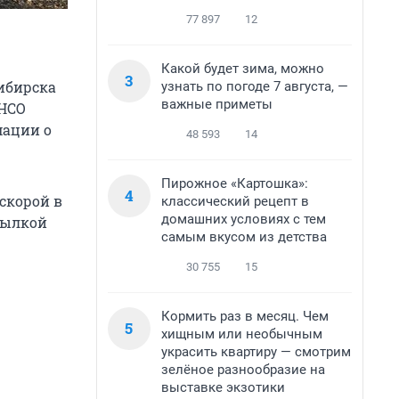
77 897
12
Какой будет зима, можно
3
ибирска
узнать по погоде 7 августа, —
важные приметы
 НСО
мации о
48 593
14
Пирожное «Картошка»:
4
скорой в
классический рецепт в
домашних условиях с тем
ссылкой
самым вкусом из детства
30 755
15
Кормить раз в месяц. Чем
5
хищным или необычным
украсить квартиру — смотрим
зелёное разнообразие на
выставке экзотики