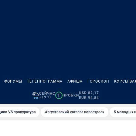
ФОРУМЫ
ТЕЛЕПРОГРАММА
АФИША
ГОРОСКОП
КУРСЫ ВА
USD 82,17
СЕЙЧАС
1
ПРОБКИ
+19°C
EUR 94,84
ики VS прокуратура
Августовский каталог новостроек
5 молодых н