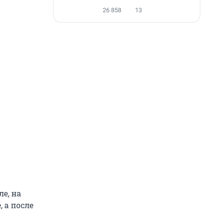
26 858
13
е, на
 а после