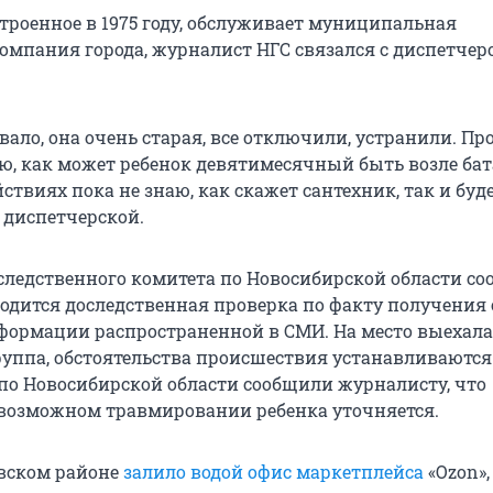
троенное в 1975 году, обслуживает муниципальная
мпания города, журналист НГС связался с диспетчер
ало, она очень старая, все отключили, устранили. Пр
ю, как может ребенок девятимесячный быть возле бат
твиях пока не знаю, как скажет сантехник, так и буде
 диспетчерской.
 следственного комитета по Новосибирской области со
водится доследственная проверка по факту получения
формации распространенной в СМИ. На место выехала
руппа, обстоятельства происшествия устанавливаются.
по Новосибирской области сообщили журналисту, что
возможном травмировании ребенка уточняется.
вском районе
залило водой офис маркетплейса
«Ozon»,