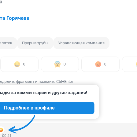
а.
та Горячева
ипяток
Прорыв трубы
Управляющая компания
0
0
0
ыделите фрагмент и нажмите Ctrl+Enter
рады за комментарии и другие задания!
Подробнее в профиле
ИИ
9
, 00:41