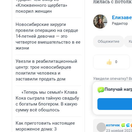
лилась с потолк
«Клюквенного щербета»
покорил женщин
Елизаве
Редактор
Новосибирские хирурги
провели операцию на сердце
14-летней девочке — это
Общежитие
К
четвертое вмешательство в ее
жизни
Увезли в реабилитационный
0
центр: трое новосибирцев
похитили человека и
заставили продать дом
Увидели опечатку? В
Получай наг
«Теперь мы семья!» Клава
Кока сыграла тайную свадьбу
с богатым блогером. В какую
КОММЕНТАР
сумму всё обошлось
Как приготовить настоящее
котичек
мороженое дома: 3
23 ноября 2023