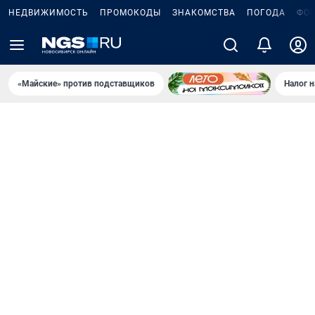
НЕДВИЖИМОСТЬ
ПРОМОКОДЫ
ЗНАКОМСТВА
ПОГОДА
ФО
«Майские» против подставщиков
Налог 