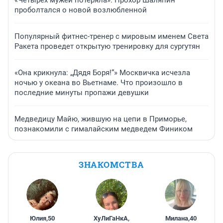
«Четырех мужей потеряла»: Прохор Шаляпин
проболтался о новой возлюбленной
Популярный фитнес-тренер с мировым именем Света
Ракета проведет открытую тренировку для сургутян
«Она крикнула: „Дядя Боря!“» Москвичка исчезла
ночью у океана во Вьетнаме. Что произошло в
последние минуты пропажи девушки
Медведицу Майю, жившую на цепи в Приморье,
познакомили с гималайским медведем Фиником
ЗНАКОМСТВА
Юлия
,
50
ХуЛиГаНкА
,
Милана
,
40