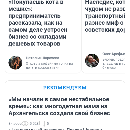
«Покупаешь кота в
Наследие, кото
мешке»:
чудом не разва
предприниматель
транспортный 
рассказала, как на
разнес миф о 
самом деле устроен
советских доро
бизнес со складами
дешевых товаров
Олег Арефьев
Наталья Шорохова
Блогер, предпри
Открыла кофейную точку на
владелец в тра
деньги соцразвития
бизнесе
РЕКОМЕНДУЕМ
«Мы начали в самое нестабильное
время»: как многодетная мама из
Архангельска создала свой бизнес
8 часов
5 528
5