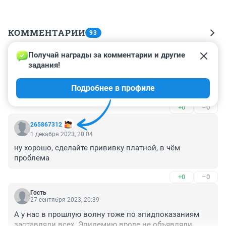
КОММЕНТАРИИ
93
Получай награды за комментарии и другие 
Гость
3 декабря 2023, 15:52
задания!
Не переживайте миллиард вам никто не даст а ваши 
Подробнее в профиле
болячки впереди.Зарекался карась да .....
+0
–0
265867312
1 декабря 2023, 20:04
ну хорошо, сделайте прививку платной, в чём 
проблема
+0
–0
Гость
27 сентября 2023, 20:39
А у нас в прошлую волну тоже по эпидпоказаниям 
заставляли всех. Эпидемию вроде не объявляли.