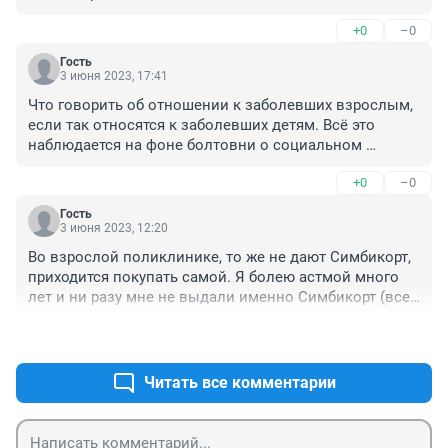
+0
–0
Гость
3 июня 2023, 17:41
Что говорить об отношении к заболевших взрослым, 
если так относятся к заболевших детям. Всё это 
наблюдается на фоне болтовни о социальном 
характере государства.
+0
–0
Гость
3 июня 2023, 12:20
Во взрослой поликлинике, то же не дают Симбикорт, 
приходится покупать самой. Я болею астмой много 
лет и ни разу мне не выдали именно Симбикорт (все 
эти годы я покупаю его за свой счет), а выдают 
+0
–0
российский аналог, который не работает.
Читать все комментарии