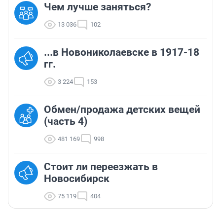
Чем лучше заняться?
13 036
102
...в Новониколаевске в 1917-18
гг.
3 224
153
Обмен/продажа детских вещей
(часть 4)
481 169
998
Стоит ли переезжать в
Новосибирск
75 119
404