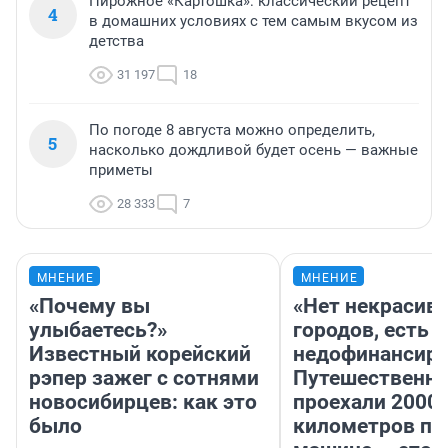
Пирожное «Картошка»: классический рецепт
4
в домашних условиях с тем самым вкусом из
детства
31 197
18
По погоде 8 августа можно определить,
5
насколько дождливой будет осень — важные
приметы
28 333
7
МНЕНИЕ
МНЕНИЕ
«Почему вы
«Нет некрасив
улыбаетесь?»
городов, есть
Известный корейский
недофинансиро
рэпер зажег с сотнями
Путешественн
новосибирцев: как это
проехали 2000
было
километров по 