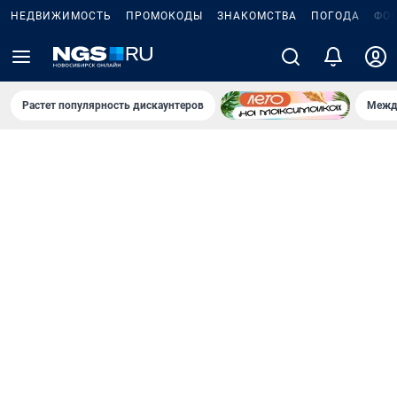
НЕДВИЖИМОСТЬ
ПРОМОКОДЫ
ЗНАКОМСТВА
ПОГОДА
ФО
Растет популярность дискаунтеров
Межд