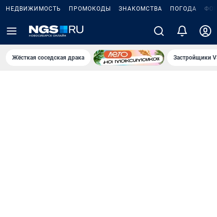
НЕДВИЖИМОСТЬ
ПРОМОКОДЫ
ЗНАКОМСТВА
ПОГОДА
ФО
Жёсткая соседская драка
Застройщики V