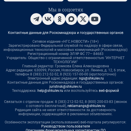
Мы в соцсетях
Контактные данные для Роскомнадзора и государственных органов
Сетевое издание «НГС.НОВОСТИ» (18+)
Зарегистрировано Федеральной службой по надзору в сфере связи,
информационных технологий и массовых коммуникаций (Роскомнадзор)
Регистрационный номер ЭЛ № ФС 77— 84683
Учредитель: Общество с ограниченной ответственностью "ИНТЕРНЕТ
ТЕХНОЛОГИИ"
Главный редактор: Громкова Елена Александровна
Адрес редакции: 630099, Россия, Новосибирск, ул. Ленина, д. 12, 6 этаж,
телефон 8 (383) 212-52-52, 8 (923) 157-00-00 (круглосуточно)
Электронный адрес редакции:
ngs@shkulev.ru
Контактные данные для Роскомнадзора и государственных органов:
juristnsk@shkulev.ru
Техподдержка:
help@shkulev.ru
или воспользуйтесь
веб-формой
Связаться с отделом продаж: 8 (383) 212-52-52, 8 (800) 200-03-83 (звонок
с сотового бесплатный),
reklamangs@shkulev.ru
Редакция сайта не несет ответственности за достоверность
информации, содержащейся в рекламных объявлениях.
Особенности эксплуатации (использования) веб-портала регулируются:
Руководством пользователя
Описанием функциональных характеристик ПО