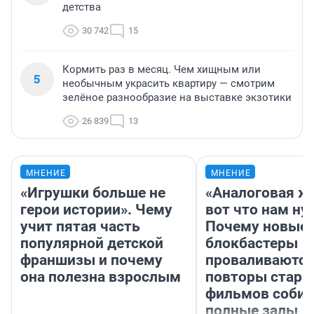
детства
30 742
15
Кормить раз в месяц. Чем хищным или
5
необычным украсить квартиру — смотрим
зелёное разнообразие на выставке экзотики
26 839
13
МНЕНИЕ
МНЕНИЕ
«Игрушки больше не
«Аналоговая ж
герои истории». Чему
вот что нам ну
учит пятая часть
Почему новые
популярной детской
блокбастеры
франшизы и почему
проваливаются,
она полезна взрослым
повторы стары
фильмов соби
полные залы