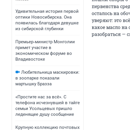
первенства сре
Удивительная история первой
осталось на об
оптики Новосибирска. Она
уверяют: это вс
появилась благодаря девушке
какое масло на 
из сибирской глубинки
разобраться — с
Премьер‑министр Монголии
примет участие в
экономическом форуме во
Владивостоке
Любительница маскировки:
в зоопарке показали
мартышку Бразза
«Простите нас за всё». С
телефона исчезнувшей в тайге
семьи Усольцевых пришло
леденящее душу сообщение
Крупную коллекцию почтовых