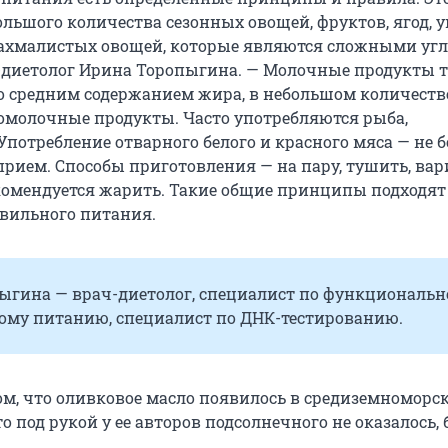
ольшого количества сезонных овощей, фруктов, ягод, 
ахмалистых овощей, которые являются сложными угл
-диетолог Ирина Торопыгина. — Молочные продукты 
о средним содержанием жира, в небольшом количестве
омолочные продукты. Часто употребляются рыба,
потребление отварного белого и красного мяса — не б
прием. Способы приготовления — на пару, тушить, вар
екомендуется жарить. Такие общие принципы подходят
авильного питания.
ыгина — врач-диетолог, специалист по функциональ
ому питанию, специалист по ДНК-тестированию.
ом, что оливковое масло появилось в средиземноморс
о под рукой у ее авторов подсолнечного не оказалось,