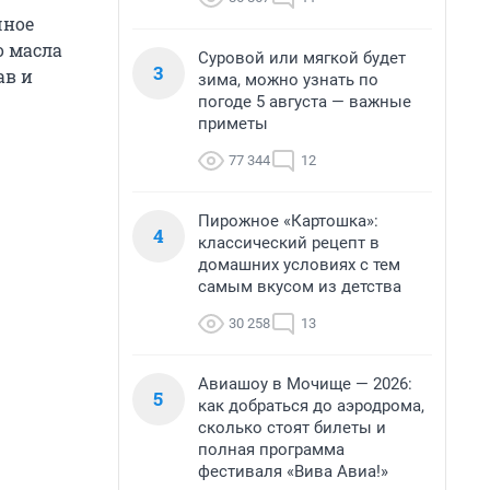
чное
о масла
Суровой или мягкой будет
3
ав и
зима, можно узнать по
погоде 5 августа — важные
приметы
77 344
12
Пирожное «Картошка»:
4
классический рецепт в
домашних условиях с тем
самым вкусом из детства
30 258
13
Авиашоу в Мочище — 2026:
5
как добраться до аэродрома,
сколько стоят билеты и
полная программа
фестиваля «Вива Авиа!»