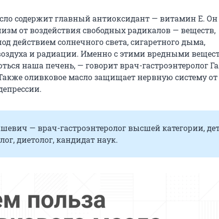
сло содержит главный антиок­сидант — витамин Е. Он
изм от воздействия свободных радикалов — веществ,
од действием солнечного света, сигаретного дыма,
воздуха и радиации. Именно с этими вредными вещес
ться наша печень, — говорит врач-гастроэнтеролог Г
Также оливковое масло защищает нервную систему от
депрессии.
ашевич — врач-гастроэнтеролог высшей категории, де
лог, диетолог, кандидат наук.