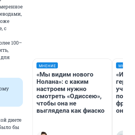
умеренное
еводами,
тоже
, с
олее 100–
ить,
 для
МНЕНИЕ
МНЕНИ
«Мы видим нового
«Игру
Нолана»: с каким
герои
настроем нужно
учит 
ному
смотреть «Одиссею»,
попул
чтобы она не
франш
выглядела как фиаско
она п
кой диете
 было бы