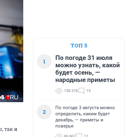
ТОП 5
По погоде 31 июля
1
можно узнать, какой
будет осень, —
народные приметы
158 378
15
По погоде 3 августа можно
2
определить, каким будет
декабрь, — приметы и
поверья
, так и
86 867
11