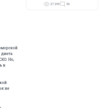
27 299
50
оморской
а диета
КО. Но,
ь в
кой
ря не
о