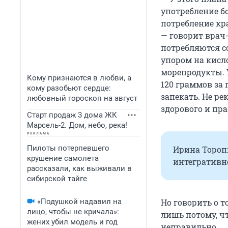
употребление б
потребление кр
— говорит врач
потребляются с
упором на кисл
морепродукты. У
Кому признаются в любви, а
120 граммов за 
кому разобьют сердце:
запекать. Не р
любовный гороскоп на август
здорового и пр
Старт продаж 3 дома ЖК
Марсель-2. Дом, небо, река!
Пилоты потерпевшего
Ирина Тороп
крушение самолета
интегративн
рассказали, как выживали в
сибирской тайге
«Подушкой надавил на
Но говорить о т
лицо, чтобы не кричала»:
лишь потому, чт
жених убил модель и год
неправильно.