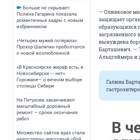
Больше не скрывает:
— Оливковое ма
Полина Гагарина показала
защищает орган
романтичные кадры с новым
образующихся п
избранником
загрязненного 
«Четырех мужей потеряла»:
вынуждена боро
Прохор Шаляпин проболтался
Барташевич. — 
о новой возлюбленной
Альцгеймера и 
«В Красноярске жираф есть, в
Новосибирске — нет».
Горожане— о вечном выборе
Галина Барт
столицы Сибири
гастроэнтеро
На Петухова заканчивают
масштабный дорожный
ремонт — сроки окончания
работ
Множество сайтов враз стали
недоступны: массовый сбой