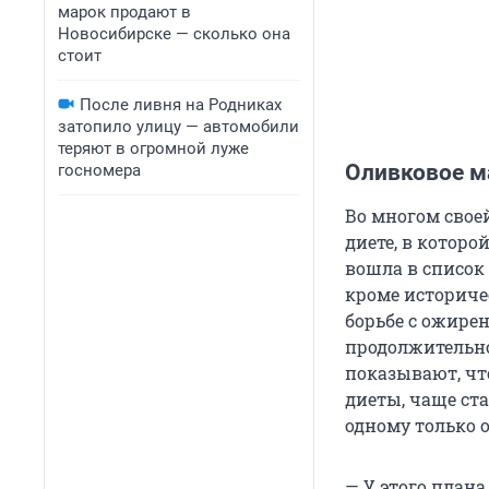
марок продают в
Новосибирске — сколько она
стоит
После ливня на Родниках
затопило улицу — автомобили
теряют в огромной луже
Оливковое м
госномера
Во многом свое
диете, в которо
вошла в список
кроме историчес
борьбе с ожире
продолжительно
показывают, ч
диеты, чаще ста
одному только 
— У этого план