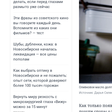
делать, если перед глазами
размыто уже сейчас
Эти фразы из советского кино
вы говорите каждый день.
Вспомните из каких они
фильмов? — тест
Шубы, дубленки, кожа: в
Новосибирске началась
ликвидация — все цены
пополам
Как выбрать оптику в
Новосибирске и не пожалеть:
опыт сети, которой доверяют
более 100 тысяч горожан
Оливковое масло долги
Источник: 
Дарья Селен
Вернуть миру резкость с
микрохирургией глаза «Вижу»
Как только появ
можно за 15 минут
пошли споры о т