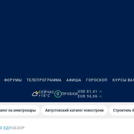
ФОРУМЫ
ТЕЛЕПРОГРАММА
АФИША
ГОРОСКОП
КУРСЫ ВА
USD 81,41
СЕЙЧАС
0
ПРОБКИ
+18°C
EUR 94,06
алог на электрокары
Августовский каталог новостроек
Строитель б
О ЕДУ
ОБЗОР