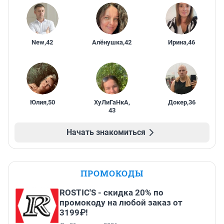
New
,
42
Алёнушка
,
42
Ирина
,
46
Юлия
,
50
ХуЛиГаНкА
,
Докер
,
36
43
Начать знакомиться
ПРОМОКОДЫ
ROSTIC'S - скидка 20% по
промокоду на любой заказ от
3199₽!