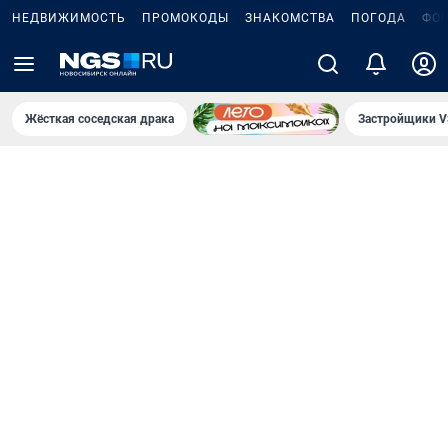
НЕДВИЖИМОСТЬ
ПРОМОКОДЫ
ЗНАКОМСТВА
ПОГОДА
ФО
Жёсткая соседская драка
Застройщики V