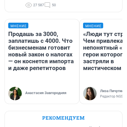
27 587
50
МНЕНИЕ
МНЕНИЕ
Продашь за 3000,
«Люди тут стр
заплатишь с 4000. Что
Чем привлекае
бизнесменам готовит
непонятный «Н
новый закон о налогах
герои которого
— он коснется импорта
застряли в
и даже репетиторов
мистическом о
Лиза Пичугина
Анастасия Завгородняя
Редактор NGS.R
РЕКОМЕНДУЕМ